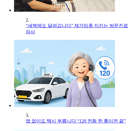
2.
“새벽에도 달려갑니다” 재가임종 지키는 방문진료
의사
3.
앱 없이도 택시 부릅니다 “120 전화 한 통이면 끝”