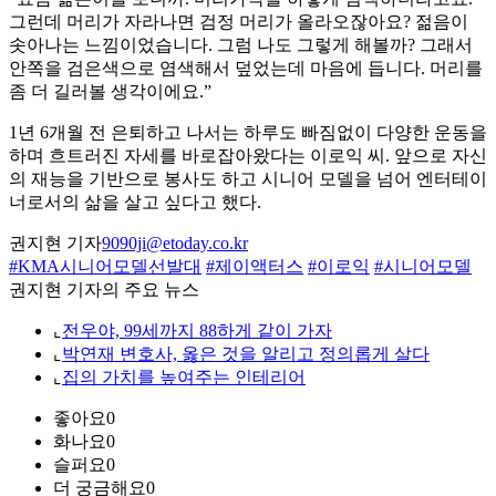
그런데 머리가 자라나면 검정 머리가 올라오잖아요? 젊음이
솟아나는 느낌이었습니다. 그럼 나도 그렇게 해볼까? 그래서
안쪽을 검은색으로 염색해서 덮었는데 마음에 듭니다. 머리를
좀 더 길러볼 생각이에요.”
1년 6개월 전 은퇴하고 나서는 하루도 빠짐없이 다양한 운동을
하며 흐트러진 자세를 바로잡아왔다는 이로익 씨. 앞으로 자신
의 재능을 기반으로 봉사도 하고 시니어 모델을 넘어 엔터테이
너로서의 삶을 살고 싶다고 했다.
권지현 기자
9090ji@etoday.co.kr
#KMA시니어모델선발대
#제이액터스
#이로익
#시니어모델
권지현 기자의 주요 뉴스
⌞
전우야, 99세까지 88하게 같이 가자
⌞
박연재 변호사, 옳은 것을 알리고 정의롭게 살다
⌞
집의 가치를 높여주는 인테리어
좋아요
0
화나요
0
슬퍼요
0
더 궁금해요
0