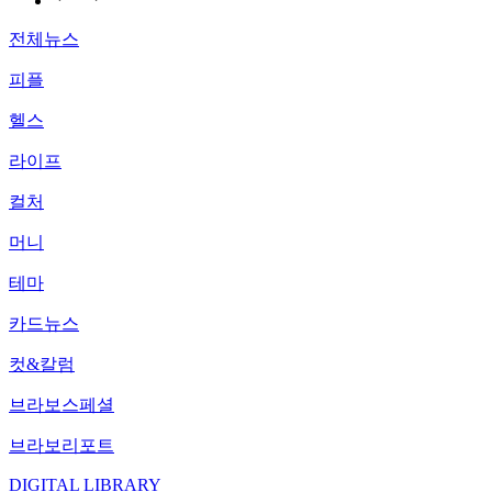
전체뉴스
피플
헬스
라이프
컬처
머니
테마
카드뉴스
컷&칼럼
브라보스페셜
브라보리포트
DIGITAL LIBRARY