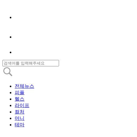
전체뉴스
피플
헬스
라이프
컬처
머니
테마