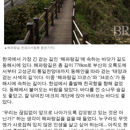
▲해파랑길 전경2(서동환 동년기자)
한국에서 가장 긴 걷는 길인 ‘해파랑길’에 속하는 바닷가 길도
동해시에 있다. 해파랑길은 총 길이 770km로 부산의 오륙도에
서부터 고성군의 통일전망대까지 동해안을 따라 걷는 ‘태양과
걷는 사색의 길’이다. 이중 ‘해파랑길 33코스’와 ‘34코스’가 동
해시에 속하는 길이다. 한섬에서 출발해 천곡항을 향해 걸었
다. 동해에서 불어오는 바람을 맞았다. 바다를 낀 소나무 숲길
도 좋았고, 잘 닦여진 데크의 계단에 앉아 바라보는 바다도 좋
았다.
‘우리는 끊임없이 앞으로 나아가도록 강요받고 있는 것은 아
닌가?’ 하는 생각이 해파랑길을 걸을 때 들었다. 누구라도 무엇
엔가 사로잡혀 있지 않은 인생을 살고 싶어 하는데... 아직도 현