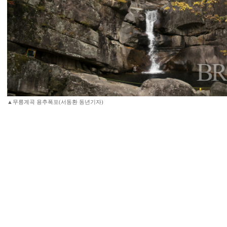
▲무릉계곡 용추폭포(서동환 동년기자)