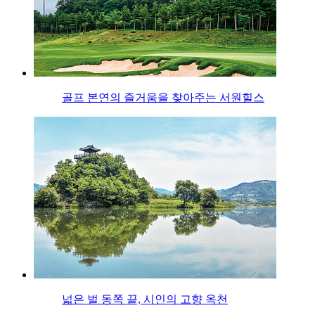
골프 본연의 즐거움을 찾아주는 서원힐스
넓은 벌 동쪽 끝, 시인의 고향 옥천