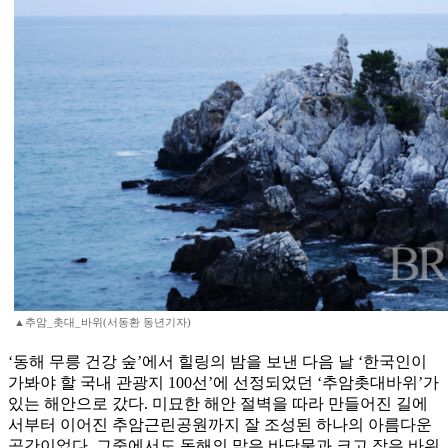
▲추암_촛대_바위(서동환 동년기자)
‘동해 무릉 건강 숲’에서 힐링의 밤을 보낸 다음 날 ‘한국인이
가봐야 할 국내 관광지 100선’에 선정되었던 ‘추암촛대바위’가
있는 해안으로 갔다. 미묘한 해안 절벽을 따라 만들어진 길에
서부터 이어진 추암근린공원까지 잘 조성된 하나의 아름다운
공간이었다. 그중에서도 동해의 맑은 바닷물과 크고 작은 바위