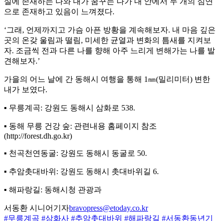
실에 존재하는 나와 내가 꿈꾸는 나가 내 안에서 두 개의 심연
으로 존재하고 있음이 느껴졌다.
‘그래, 언제까지고 가슴 아픈 방황을 계속해보자. 내 마음 깊은
곳의 온갖 울림과 떨림, 미세한 균열과 변화의 틈새를 지켜보
자. 조금씩 전과 다른 나를 향해 아주 느리게 변해가는 나를 발
견해보자.’
가을의 어느 날에 간 동해시 여행을 통해 1㎜(밀리미터) 변한
내가 보였다.
▪ 무릉계곡: 강원도 동해시 삼화로 538.
▪ 동해 무릉 건강 숲: 관련내용 홈페이지 참조
(http://forest.dh.go.kr)
▪ 천곡천연동굴: 강원도 동해시 동굴로 50.
▪ 추암촛대바위: 강원도 동해시 촛대바위길 6.
▪ 해파랑길: 동해시청 관광과
서동환 시니어기자
bravopress@etoday.co.kr
#무릉계곡
#삼화사
#추암촛대바위
#해파랑길
#서동환동년기