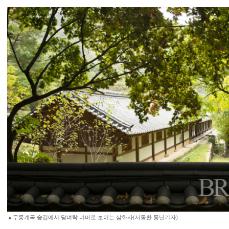
▲무릉계곡 숲길에서 담벼락 너머로 보이는 삼화사(서동환 동년기자)