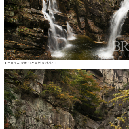
▲무릉계곡 쌍폭포(서동환 동년기자)