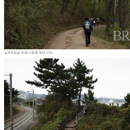
▲해파랑길 전경(서동환 동년기자)