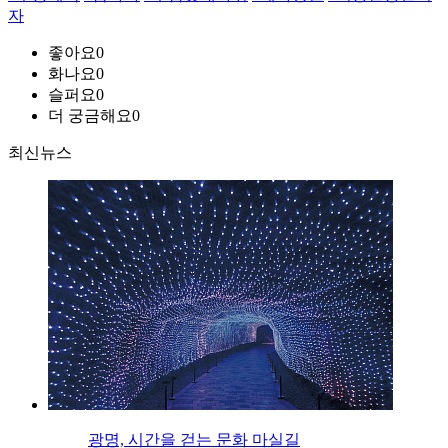
자
좋아요
0
화나요
0
슬퍼요
0
더 궁금해요
0
최신뉴스
광명, 시간을 걷는 문화 마실길