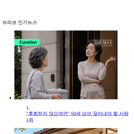
브라보 인기뉴스
1.
"후회하지 않으려면" 60세 넘어 끊어내야 할 사람
1위