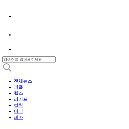
전체뉴스
피플
헬스
라이프
컬처
머니
테마