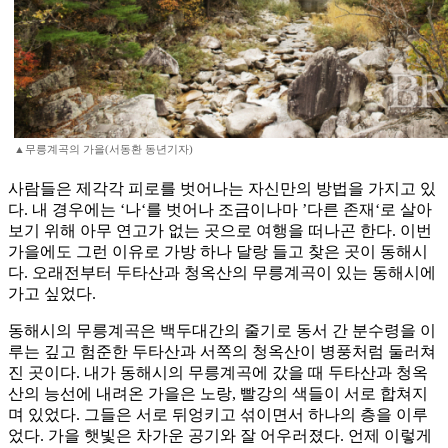
▲무릉계곡의 가을(서동환 동년기자)
사람들은 제각각 피로를 벗어나는 자신만의 방법을 가지고 있
다. 내 경우에는 ‘나‘를 벗어나 조금이나마 ’다른 존재‘로 살아
보기 위해 아무 연고가 없는 곳으로 여행을 떠나곤 한다. 이번
가을에도 그런 이유로 가방 하나 달랑 들고 찾은 곳이 동해시
다. 오래전부터 두타산과 청옥산의 무릉계곡이 있는 동해시에
가고 싶었다.
동해시의 무릉계곡은 백두대간의 줄기로 동서 간 분수령을 이
루는 깊고 험준한 두타산과 서쪽의 청옥산이 병풍처럼 둘러쳐
진 곳이다. 내가 동해시의 무릉계곡에 갔을 때 두타산과 청옥
산의 능선에 내려온 가을은 노랑, 빨강의 색들이 서로 합쳐지
며 있었다. 그들은 서로 뒤엉키고 섞이면서 하나의 층을 이루
었다. 가을 햇빛은 차가운 공기와 잘 어우러졌다. 언제 이렇게