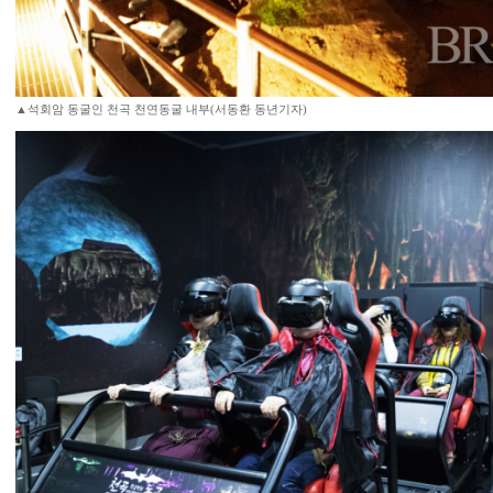
▲석회암 동굴인 천곡 천연동굴 내부(서동환 동년기자)