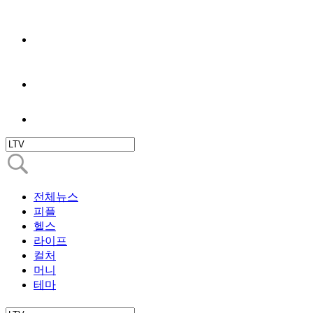
전체뉴스
피플
헬스
라이프
컬처
머니
테마