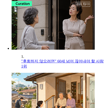
1.
"후회하지 않으려면" 60세 넘어 끊어내야 할 사람
1위