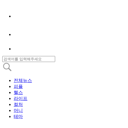
전체뉴스
피플
헬스
라이프
컬처
머니
테마