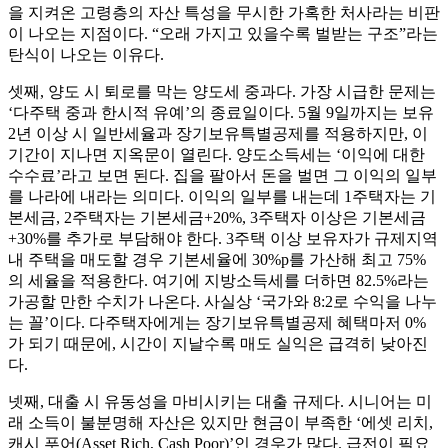
을 지켜온 고령층의 자산 특성을 무시한 가혹한 처사라는 비판
이 나오는 지점이다. “오래 가지고 있을수록 벌받는 구조”라는
탄식이 나오는 이유다.
셋째, 양도 시 퇴로를 막는 양도세 중과다. 가장 시급한 문제는
‘다주택 중과 한시적 유예’의 종료일이다. 5월 9일까지는 보유
2년 이상 시 일반세율과 장기보유특별공제를 적용하지만, 이
기간이 지나면 지옥문이 열린다. 양도소득세는 ‘이익에 대한
수수료’라고 보면 된다. 집을 팔아서 돈을 벌면 그 이익의 일부
를 나라에 내라는 의미다. 이익의 일부를 내는데 1주택자는 기
본세금, 2주택자는 기본세금+20%, 3주택자 이상은 기본세금
+30%를 추가로 부담해야 한다. 3주택 이상 보유자가 규제지역
내 주택을 매도할 경우 기본세율에 30%p를 가산해 최고 75%
의 세율을 적용한다. 여기에 지방소득세를 더하면 82.5%라는
가공할 만한 수치가 나온다. 사실상 ‘국가와 8:2로 수익을 나누
는 꼴’이다. 다주택자에게는 장기보유특별공제 혜택마저 0%
가 되기 때문에, 시간이 지날수록 매도 실익은 급격히 낮아진
다.
넷째, 대출 시 유동성을 마비시키는 대출 규제다. 시니어는 미
래 소득이 불분명해 자산은 있지만 현금이 부족한 ‘에셋 리치,
캐시 푸어(Asset Rich, Cash Poor)’인 경우가 많다. 급전이 필요