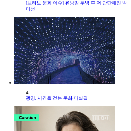
[브라보 문화 이슈] 유방암 투병 후 더 단단해진 박
미선
4.
광명, 시간을 걷는 문화 마실길