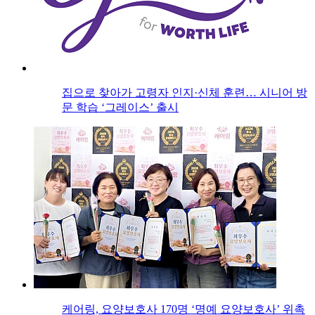
집으로 찾아가 고령자 인지·신체 훈련… 시니어 방
문 학습 ‘그레이스’ 출시
케어링, 요양보호사 170명 ‘명예 요양보호사’ 위촉