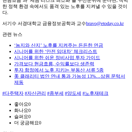
현금흐름’과 ‘세금 리스크 최소화’를 우선순위에 둔다면, 척박
한 정책 환경 속에서도 품격 있는 노후를 지켜낼 수 있을 것이
다.
서기수 서경대학교 금융정보공학과 교수
bravo@etoday.co.kr
관련 뉴스
‘농지와 산지’ 노후를 지켜주는 든든한 연금
시니어를 위한 ‘안전 임대차’ 체크리스트
시니어를 위한 쉬운 정비사업 투자 가이드
가격보다 현금흐름, 수익률보다 생존력
투자 함정에서 노후 지키는 부동산 서류 5종
美 클래리티 법안 연내 통과 가능성 13%…상원 문턱서
제동
#다주택자
#자산관리
#종부세
#양도세
#노후재테크
좋아요
0
화나요
0
슬퍼요
0
더 궁금해요
0