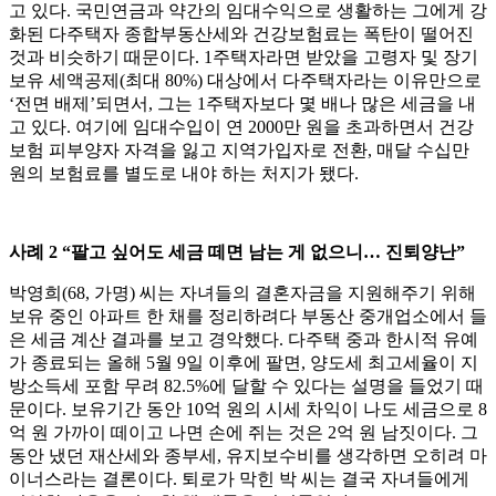
고 있다. 국민연금과 약간의 임대수익으로 생활하는 그에게 강
화된 다주택자 종합부동산세와 건강보험료는 폭탄이 떨어진
것과 비슷하기 때문이다. 1주택자라면 받았을 고령자 및 장기
보유 세액공제(최대 80%) 대상에서 다주택자라는 이유만으로
‘전면 배제’되면서, 그는 1주택자보다 몇 배나 많은 세금을 내
고 있다. 여기에 임대수입이 연 2000만 원을 초과하면서 건강
보험 피부양자 자격을 잃고 지역가입자로 전환, 매달 수십만
원의 보험료를 별도로 내야 하는 처지가 됐다.
사례 2 “팔고 싶어도 세금 떼면 남는 게 없으니… 진퇴양난”
박영희(68, 가명) 씨는 자녀들의 결혼자금을 지원해주기 위해
보유 중인 아파트 한 채를 정리하려다 부동산 중개업소에서 들
은 세금 계산 결과를 보고 경악했다. 다주택 중과 한시적 유예
가 종료되는 올해 5월 9일 이후에 팔면, 양도세 최고세율이 지
방소득세 포함 무려 82.5%에 달할 수 있다는 설명을 들었기 때
문이다. 보유기간 동안 10억 원의 시세 차익이 나도 세금으로 8
억 원 가까이 떼이고 나면 손에 쥐는 것은 2억 원 남짓이다. 그
동안 냈던 재산세와 종부세, 유지보수비를 생각하면 오히려 마
이너스라는 결론이다. 퇴로가 막힌 박 씨는 결국 자녀들에게