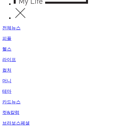
전체뉴스
피플
헬스
라이프
컬처
머니
테마
카드뉴스
컷&칼럼
브라보스페셜