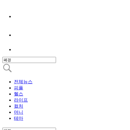
전체뉴스
피플
헬스
라이프
컬처
머니
테마