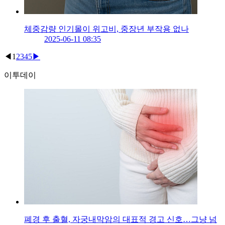
체중감량 인기몰이 위고비, 중장년 부작용 없나
2025-06-11 08:35
◀
1
2
3
4
5
▶
이투데이
폐경 후 출혈, 자궁내막암의 대표적 경고 신호…그냥 넘