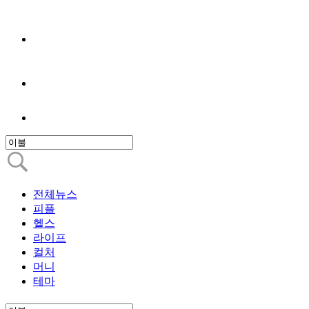
전체뉴스
피플
헬스
라이프
컬처
머니
테마