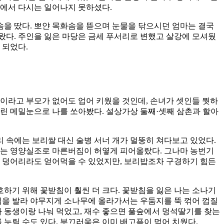
곡에서 다시는 일어나지 못하셨다.
을 땄다. 뽀얀 목화솜을 뜯으며 눈물을 닦으시던 엄마는 결국
왔다. 주인을 잃은 마당은 금세 푸서리로 변했고 살강에 모셔뒀
 되었다.
이라고 부모가 없어도 업어 키웠을 것인데, 손녀가 셋인들 뭣하
린 메밀눈으로 나를 쏘아봤다. 설상가상 둘째·셋째 삼촌과 할아
 속에는 보리쌀 대신 술병 서너 개가 멀뚱히 쳐다보고 있었다.
에는 영양실조로 마른버짐이 허옇게 피어올랐다. 그나마 농번기
한 덩어리라도 얻어먹을 수 있었지만, 보리밥조차 구경하기 힘든
하기 위해 꽃받침이 훨씬 더 크다. 꽃받침을 잃은 나는 소나기
침을 발라 야무지게 소나무에 올라가서는 우둠지를 뚝 꺾어 껍질
와 동생이랑 나눠 먹었고, 재수 좋으면 풀숲에서 멍석딸기를 찾는
 누릴 수도 있다. 부끄러움은 이미 배고픔이 먹어 치웠다.