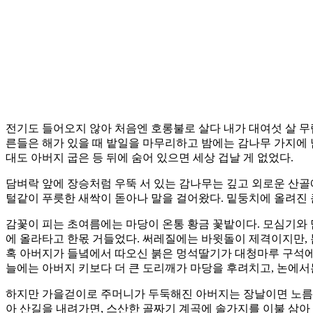
전기도 들어오지 않아 처음엔 호롱불로 살다 내가 대여섯 살 무
른들은 해가 있을 때 밭일을 마무리하고 밤에는 감나무 가지에 
대도 아버지 굽은 등 뒤에 숨어 있으면 세상 겁날 게 없었다.
담벼락 앞에 장승처럼 우뚝 서 있는 감나무는 깊고 외로운 산골
털같이 푸릇한 새싹이 돋아나 말을 걸어왔다. 밑둥치에 올려진 큰
감꽃이 피는 초여름에는 마당이 온통 황금 꽃밭이다. 모심기와 담
에 올라타고 한몫 거들었다. 써레질에는 바윗돌이 제격이지만, 
혹 아버지가 들녘에서 따오신 붉은 멍석딸기가 대청마루 구석에서
늘에는 아버지 키보다 더 큰 도리깨가 마당을 후려치고, 논에
하지만 가을걷이로 주머니가 두둑해진 아버지는 장날이면 노름판
아 산길을 내려가면, 스산한 골짜기 계곡에 솔가지를 이불 삼아