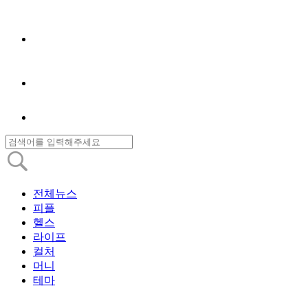
전체뉴스
피플
헬스
라이프
컬처
머니
테마