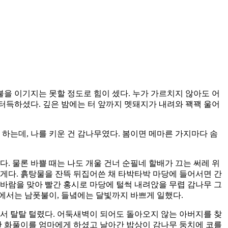
을 이기지는 못할 정도로 힘이 셌다. 누가 가르치지 않아도 어
터득하셨다. 깊은 밤에는 터 앞까지 멧돼지가 내려와 꽥꽥 울어
하는데, 나를 키운 건 감나무였다. 봄이면 메마른 가지마다 솜
. 물론 바쁠 때는 나도 개울 건너 순필네 할배가 끄는 써레 위
게다. 흙탕물을 잔뜩 뒤집어쓴 채 타박타박 마당에 들어서면 간
바람을 맞아 빨간 홍시로 마당에 털썩 내려앉을 무렵 감나무 그
에서는 남폿불이, 들녘에는 달빛까지 바쁘게 일했다.
 탈탈 털렸다. 어둑새벽이 되어도 돌아오지 않는 아버지를 찾
한 화풀이를 엄마에게 하셨고 날아간 밥상이 감나무 둥치에 코를