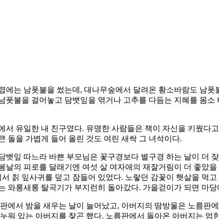
렵에는 남폿불을 썼는데, 대나무숲에서 달려온 황소바람도 남폿불
남폿불을 걸어놓고 담뱃잎을 엮거나 고추를 다듬는 지혜를 몸소 
에서 유일한 내 친구였다. 유명한 사람들은 책이 자신을 키웠다고 
 돌을 가볍게 들어 올린 것도 여린 새싹 그 녀석이다.
뱃잎 따느라 바쁜 부모님은 꽃구경보다 별구경 하는 날이 더 잦다
봄날의 피로를 달래기엔 여섯 살 여자애의 재잘거림이 더 좋았을 
 칡 잎사귀를 덮고 잠들어 있었다. 노랗던 감꽃이 햇살을 먹고 
서는 와롱새롱 탈곡기가 부지런히 돌아갔다. 가을걷이가 되면 마당
에서 밤을 새우는 날이 늘어났고, 아버지의 땀방울은 노름판에서
 누워 있는 아버지를 찾곤 했다. 노름판에서 돌아온 아버지는 엄