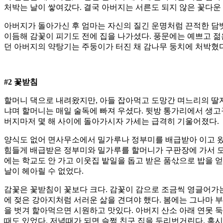
처박는 날이 쌓여갔다. 결국 아버지는 서른도 되지 않은 꽃다운
아버지가 돌아가신 후 엄마는 자신의 질긴 운명처럼 끈적한 담
이듬해 감꽃이 피기도 전에 집을 나가셨다. 풍문에는 예쁘고 젊
던 아버지의 약탕기는 주둥이가 터진 채 감나무 둥치에 처박혔다
#2 꽃받침
할머니 댁으로 내려왔지만, 아들 잡아먹고 도망간 며느리의 딸
냐며 할머니는 매일 술독에 빠져 우셨다. 뒷방 통가리에서 생고
버지마저 몇 해 사이에 돌아가시자 가세는 급격히 기울어졌다.
양식도 없어 면사무소에서 밀가루나 정부미를 배급받아 이고 왔다
힘들게 배급받은 정부미와 밀가루를 할머니가 구판장에 가서 모
에는 학교도 안 가고 이웃집 밭일을 돕고 받은 품삯으로 밥을 
날이 헤아릴 수 없었다.
감꽃은 꽃받침이 꽃보다 크다. 감꽃이 감으로 조금씩 영글어가는
에 젖은 강아지처럼 서러운 삶을 견뎌야 했다. 봄에는 그나마 
을 벗겨 핥아먹으면 시원하고 맛있다. 아버지 산소 아래 연못 
때도 있었다. 저녁때가 되면 슬쩍 친구 집을 두리번거린다. 혹