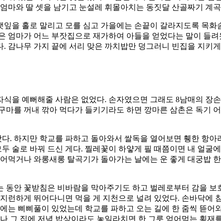
 엄마와 딸 셋을 남기고 눈설레 휘몰아치는 동짓달 산골짜기 계
뱃잎을 홀로 말리고 모를 심고 가을에는 손끝이 갈라지도록 목화솜
은 엄마가 어느 부잣집으로 재가하여 아들을 얻었다는 말이 들려
. 감나무 가지 끝에 서리 맞은 까치밥만 덩그러니 빈집을 지키게
자식을 예뻐해줄 사람은 없었다. 손자였으면 그래도 8남매의 장손
구마를 꺼내 깎아 먹다가 들키기라도 하면 깡마른 삼촌은 독기 어
. 하지만 학교를 파하고 돌아와서 쌀독을 열어보면 휑한 항아리
두 술로 바꿔 드신 게다. 찔레꽃이 하얗게 필 때쯤이면 내 얼굴
얻어먹거나 와롱새롱 탈곡기가 돌아가는 날에는 운 좋게 대궁밥 
 동안 꽃받침은 비바람을 막아주기도 하고 벌레로부터 감을 보호
부지런하게 뛰어다니면 먹을 게 지천으로 널려 있었다. 손바닥에 
둑에는 삐삐풀이 있었는데 학교를 파하고 오는 길에 한 줌씩 뜯어
시나 그 집에 저녁 밥상이라도 놓일라치면 한 그릇 얻어먹는 횡재를