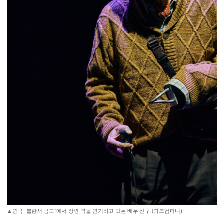
▲연극 ‘불란서 금고’에서 장인 역을 연기하고 있는 배우 신구.(파크컴퍼니)