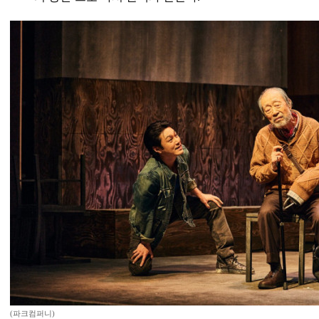
(파크컴퍼니)