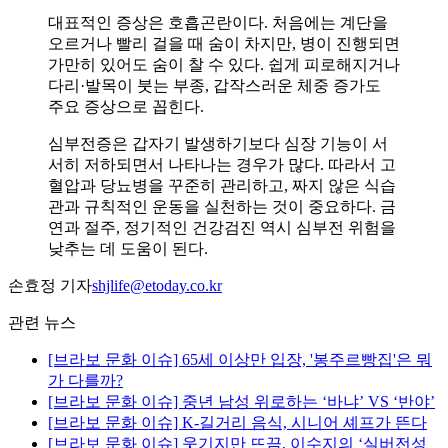
대표적인 증상은 호흡곤란이다. 처음에는 계단을
오르거나 빨리 걸을 때 숨이 차지만, 병이 진행되면
가만히 있어도 숨이 찰 수 있다. 쉽게 피로해지거나
다리·발목이 붓는 부종, 갑작스러운 체중 증가도
주요 증상으로 꼽힌다.
심부전증은 갑자기 발생하기보다 심장 기능이 서
서히 저하되면서 나타나는 경우가 많다. 따라서 고
혈압과 당뇨병을 꾸준히 관리하고, 짜지 않은 식습
관과 규칙적인 운동을 실천하는 것이 중요하다. 금
연과 절주, 정기적인 건강검진 역시 심부전 위험을
낮추는 데 도움이 된다.
손효정 기자
shjlife@etoday.co.kr
관련 뉴스
[브라보 문화 이슈] 65세 이상만 입장, '봉주르빵집'은 뭐
가 다를까?
[브라보 문화 이슈] 중년 남성 위로하는 ‘바냐’ VS ‘반야’
[브라보 문화 이슈] K-길거리 음식, 시니어 셰프가 뜬다
[브라보 문화 이슈] 웃기지만 뜨끔, 이수지의 ‘실버전성