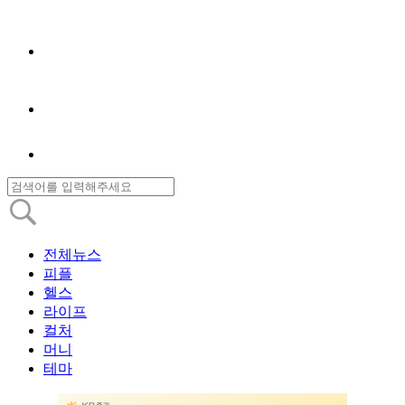
전체뉴스
피플
헬스
라이프
컬처
머니
테마