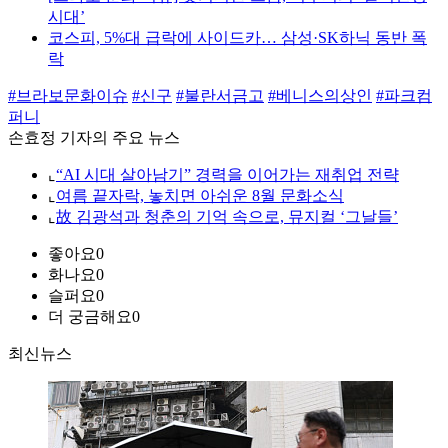
시대’
코스피, 5%대 급락에 사이드카… 삼성·SK하닉 동반 폭
락
#브라보문화이슈
#신구
#불란서금고
#베니스의상인
#파크컴
퍼니
손효정 기자의 주요 뉴스
⌞
“AI 시대 살아남기” 경력을 이어가는 재취업 전략
⌞
여름 끝자락, 놓치면 아쉬운 8월 문화소식
⌞
故 김광석과 청춘의 기억 속으로, 뮤지컬 ‘그날들’
좋아요
0
화나요
0
슬퍼요
0
더 궁금해요
0
최신뉴스