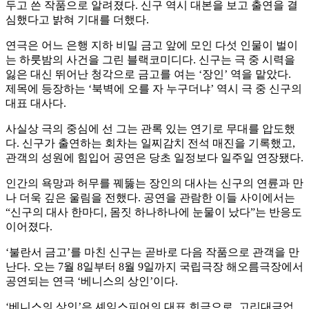
두고 쓴 작품으로 알려졌다. 신구 역시 대본을 보고 출연을 결
심했다고 밝혀 기대를 더했다.
연극은 어느 은행 지하 비밀 금고 앞에 모인 다섯 인물이 벌이
는 하룻밤의 사건을 그린 블랙코미디다. 신구는 극 중 시력을
잃은 대신 뛰어난 청각으로 금고를 여는 ‘장인’ 역을 맡았다.
제목에 등장하는 ‘북벽에 오를 자 누구더냐’ 역시 극 중 신구의
대표 대사다.
사실상 극의 중심에 선 그는 관록 있는 연기로 무대를 압도했
다. 신구가 출연하는 회차는 일찌감치 전석 매진을 기록했고,
관객의 성원에 힘입어 공연은 당초 일정보다 일주일 연장됐다.
인간의 욕망과 허무를 꿰뚫는 장인의 대사는 신구의 연륜과 만
나 더욱 깊은 울림을 전했다. 공연을 관람한 이들 사이에서는
“신구의 대사 한마디, 몸짓 하나하나에 눈물이 났다”는 반응도
이어졌다.
‘불란서 금고’를 마친 신구는 곧바로 다음 작품으로 관객을 만
난다. 오는 7월 8일부터 8월 9일까지 국립극장 해오름극장에서
공연되는 연극 ‘베니스의 상인’이다.
‘베니스의 상인’은 셰익스피어의 대표 희극으로, 고리대금업