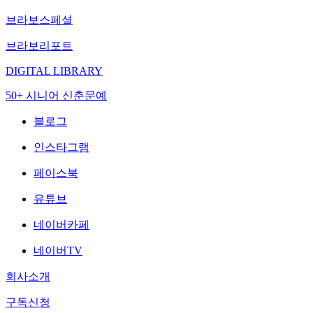
브라보스페셜
브라보리포트
DIGITAL LIBRARY
50+ 시니어 신춘문예
블로그
인스타그램
페이스북
유튜브
네이버카페
네이버TV
회사소개
구독신청