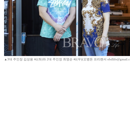
▲3대 주인장 김성용 씨(좌)와 2대 주인장 최영순 씨(우)(오병돈 프리랜서 obdlife@gmail.c