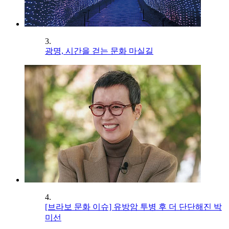
3.
광명, 시간을 걷는 문화 마실길
4.
[브라보 문화 이슈] 유방암 투병 후 더 단단해진 박
미선