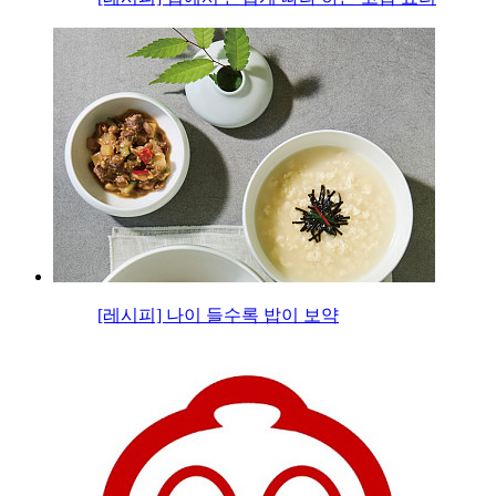
[레시피] 나이 들수록 밥이 보약