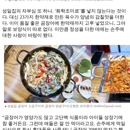
성일집의 자부심 또 하나. ‘화학조미료’를 넣지 않는다는 것이
다. 대신 23가지 한약재로 만든 육수가 양념의 감칠맛을 더한
다. 이미 품질 좋은 곰장어에 한약재까지 고루 넣었으니, 그야
말로 보양식이 따로 없다. 이만큼 정성을 다한 데에는 손주에
대한 사랑이 바탕이 됐다.
▲성일집 곰장어 소금구이와 곰장어 양념구이(오병돈 프리랜서 obdlife@gmail.com)
“곰장어가 영양가도 많고 고단백 식품이라 아이들 성장기에
참 좋거든요. 그런데 애들은 잘 안 먹더라고요. 손주에게 먹일
심산으로 최신 휴대폰을 사줄 테니 곰장어 20번만 먹자고 했