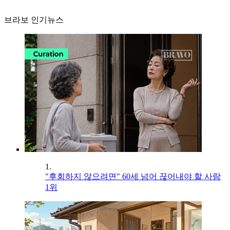
브라보 인기뉴스
1.
"후회하지 않으려면" 60세 넘어 끊어내야 할 사람
1위