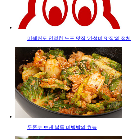
미쉐린도 인정한 노포 맛집 '가성비 맛집'의 정체
두쫀쿠 보낸 봄동 비빔밥의 효능