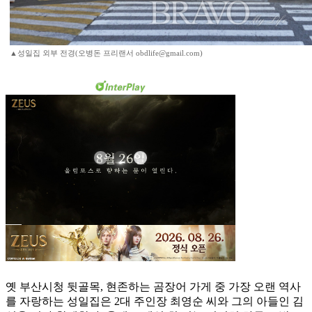
▲성일집 외부 전경(오병돈 프리랜서 obdlife@gmail.com)
옛 부산시청 뒷골목, 현존하는 곰장어 가게 중 가장 오랜 역사
를 자랑하는 성일집은 2대 주인장 최영순 씨와 그의 아들인 김