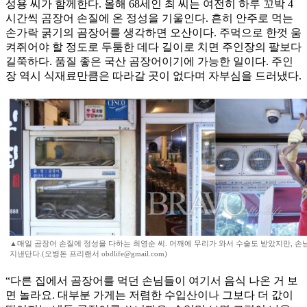
성용 씨가 함께한다. 올해 68세인 최 씨는 여전히 하루 꼬박 4
시간씩 곰장어 손질에 온 정성을 기울인다. 흔히 안주로 먹는
손가락 굵기의 곰장어를 생각하면 오산이다. 주먹으로 한껏 움
켜쥐어야 할 정도로 두툼한 데다 길이로 치면 주인장의 팔보다
길쭉하다. 품질 좋은 국산 곰장어이기에 가능한 일이다. 주인
장 역시 식재료만큼은 따라갈 곳이 없다며 자부심을 드러냈다.
▲매일 곰장어 손질에 정성을 다하는 최영순 씨. 어깨에 무리가 와서 수술도 받았지만, 손
지낸단다.(오병돈 프리랜서 obdlife@gmail.com)
“다른 집에서 곰장어를 먹던 손님들이 여기서 음식 나온 거 보
면 놀라요. 대부분 가게는 저렴한 수입산이나 그보다 더 값이