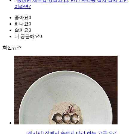
⌞
중장년 재취업 양날의 검, 민간 자격증 딸지 말지 고민
이라면?
좋아요
0
화나요
0
슬퍼요
0
더 궁금해요
0
최신뉴스
[레시피] 집에서 손쉽게 따라 하는 고급 요리