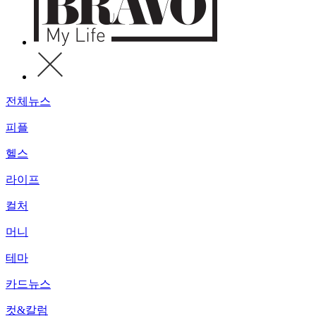
전체뉴스
피플
헬스
라이프
컬처
머니
테마
카드뉴스
컷&칼럼