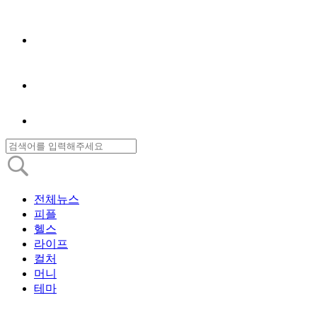
전체뉴스
피플
헬스
라이프
컬처
머니
테마