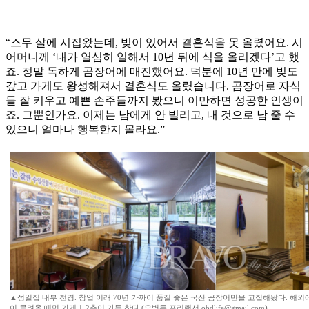
“스무 살에 시집왔는데, 빚이 있어서 결혼식을 못 올렸어요. 시
어머니께 ‘내가 열심히 일해서 10년 뒤에 식을 올리겠다’고 했
죠. 정말 독하게 곰장어에 매진했어요. 덕분에 10년 만에 빚도
갚고 가게도 왕성해져서 결혼식도 올렸습니다. 곰장어로 자식
들 잘 키우고 예쁜 손주들까지 봤으니 이만하면 성공한 인생이
죠. 그뿐인가요. 이제는 남에게 안 빌리고, 내 것으로 남 줄 수
있으니 얼마나 행복한지 몰라요.”
▲성일집 내부 전경. 창업 이래 70년 가까이 품질 좋은 국산 곰장어만을 고집해왔다. 해
이 몰려올 때면 가게 1·2층이 가득 찬다.(오병돈 프리랜서 obdlife@gmail.com)