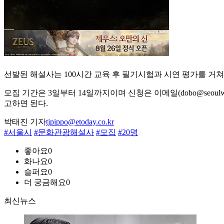
선발된 해설사는 100시간 교육 후 필기시험과 시연 평가를 거
모집 기간은 3일부터 14일까지이며 신청은 이메일(dobo@seoulw
고하면 된다.
박태진 기자
tjpippo@etoday.co.kr
#서울시
#문화관광해설사
#모집
#20명
좋아요
0
화나요
0
슬퍼요
0
더 궁금해요
0
최신뉴스