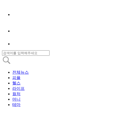
전체뉴스
피플
헬스
라이프
컬처
머니
테마