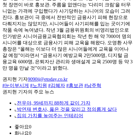
첫 장면이 바로 홍보관. 주름을 없앤다는 '다리미 크림'을 터무
니없는 가격에 구입했다가 사기당하는 시니어의 모습이 그려
진다. 홍보관이 극 중에서 전반적인 금융사기 피해 현장으로
다뤄지지는 않았지만, 시니어들이 사기피해를 입는 곳이기에
작품 속에 녹여냈다. 작년 3월 금융위원회의 비영리법인으로
인가받은 시니어금융교육협의회는 작년 한 해 약 7000여 명의
시니어를 대상으로 금융사기 피해 교육을 해왔다. 오영환 사무
총장은 “올해는 이보다 더 많은 시니어들에게 교육을 이어나
갈 예정”이라면서 “금융사기 예방교육 2만5000명, 디지털 금
융교육 6000명, 은퇴자산 관리와 생애설계 교육 2500명 등 약 3
만 명을 만날 것”이라고 밝혔다.
권지현 기자
9090ji@etoday.co.kr
#눈이부시게
#노치원
#김혜자
#홍보관
#남주혁
권지현 기자의 주요 뉴스
⌞
전우야, 99세까지 88하게 같이 가자
⌞
박연재 변호사, 옳은 것을 알리고 정의롭게 살다
⌞
집의 가치를 높여주는 인테리어
좋아요
0
화나요
0