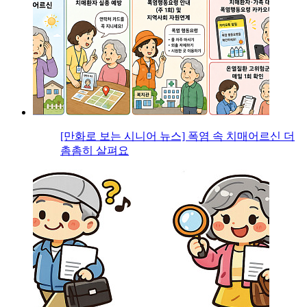
[만화로 보는 시니어 뉴스] 폭염 속 치매어르신 더
촘촘히 살펴요