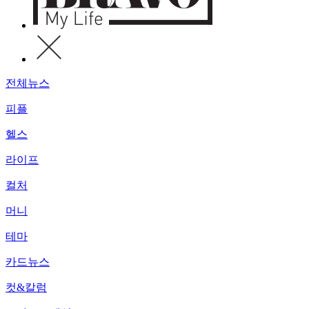
전체뉴스
피플
헬스
라이프
컬처
머니
테마
카드뉴스
컷&칼럼