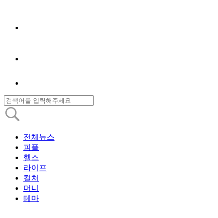
전체뉴스
피플
헬스
라이프
컬처
머니
테마