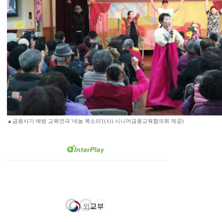
▲금융사기 예방 교육연극 '네놈 목소리'((사) 시니어금융교육협의회 제공)