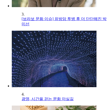
3.
[브라보 문화 이슈] 유방암 투병 후 더 단단해진 박
미선
4.
광명, 시간을 걷는 문화 마실길