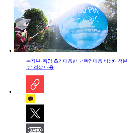
복지부, 폭염 초기대응반→‘폭염대응 비상대책본
부’ 격상 대응