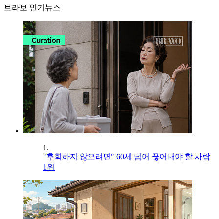
브라보 인기뉴스
1.
"후회하지 않으려면" 60세 넘어 끊어내야 할 사람
1위