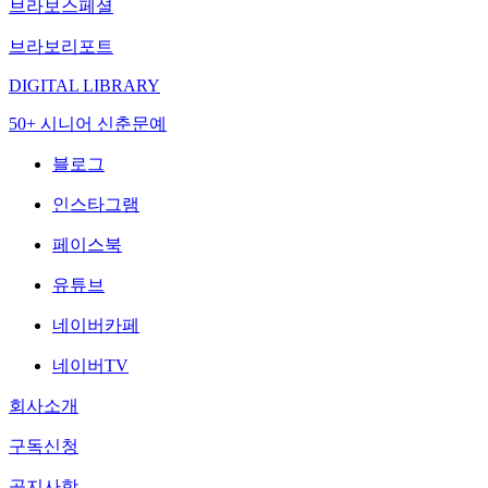
브라보스페셜
브라보리포트
DIGITAL LIBRARY
50+ 시니어 신춘문예
블로그
인스타그램
페이스북
유튜브
네이버카페
네이버TV
회사소개
구독신청
공지사항