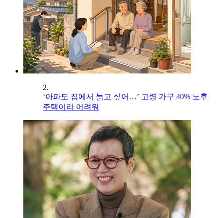
2.
‘아파도 집에서 늙고 싶어…’ 고령 가구 40% 노후
주택이라 어려워