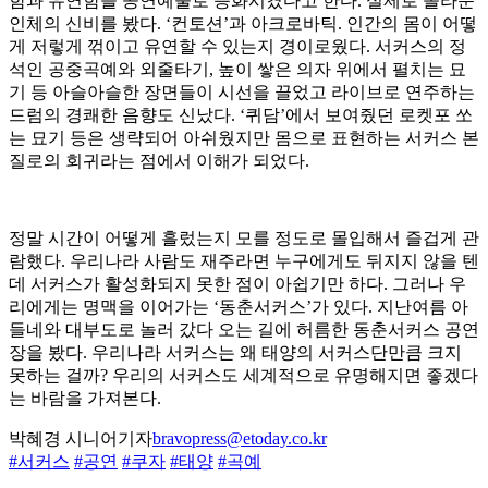
함과 유연함을 공연예술로 승화시켰다고 한다. 실제로 놀라운
인체의 신비를 봤다. ‘컨토션’과 아크로바틱. 인간의 몸이 어떻
게 저렇게 꺾이고 유연할 수 있는지 경이로웠다. 서커스의 정
석인 공중곡예와 외줄타기, 높이 쌓은 의자 위에서 펼치는 묘
기 등 아슬아슬한 장면들이 시선을 끌었고 라이브로 연주하는
드럼의 경쾌한 음향도 신났다. ‘퀴담’에서 보여줬던 로켓포 쏘
는 묘기 등은 생략되어 아쉬웠지만 몸으로 표현하는 서커스 본
질로의 회귀라는 점에서 이해가 되었다.
정말 시간이 어떻게 흘렀는지 모를 정도로 몰입해서 즐겁게 관
람했다. 우리나라 사람도 재주라면 누구에게도 뒤지지 않을 텐
데 서커스가 활성화되지 못한 점이 아쉽기만 하다. 그러나 우
리에게는 명맥을 이어가는 ‘동춘서커스’가 있다. 지난여름 아
들네와 대부도로 놀러 갔다 오는 길에 허름한 동춘서커스 공연
장을 봤다. 우리나라 서커스는 왜 태양의 서커스단만큼 크지
못하는 걸까? 우리의 서커스도 세계적으로 유명해지면 좋겠다
는 바람을 가져본다.
박혜경 시니어기자
bravopress@etoday.co.kr
#서커스
#공연
#쿠자
#태양
#곡예