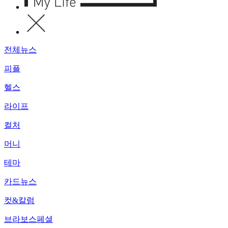
전체뉴스
피플
헬스
라이프
컬처
머니
테마
카드뉴스
컷&칼럼
브라보스페셜