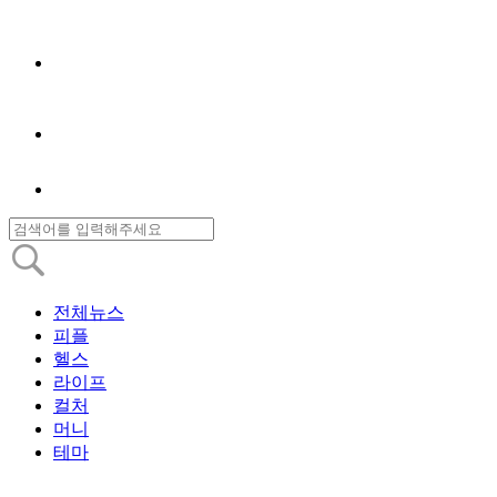
전체뉴스
피플
헬스
라이프
컬처
머니
테마