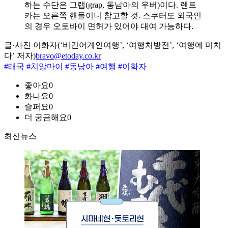
하는 수단은 그랩(grap, 동남아의 우버)이다. 렌트
카는 오른쪽 핸들이니 참고할 것. 스쿠터도 외국인
의 경우 오토바이 면허가 있어야 대여 가능하다.
글·사진 이화자(‘비긴어게인여행’, ‘여행처방전’, ‘여행에 미치
다’ 저자)
bravo@etoday.co.kr
#태국
#치앙마이
#동남아
#여행
#이화자
좋아요
0
화나요
0
슬퍼요
0
더 궁금해요
0
최신뉴스