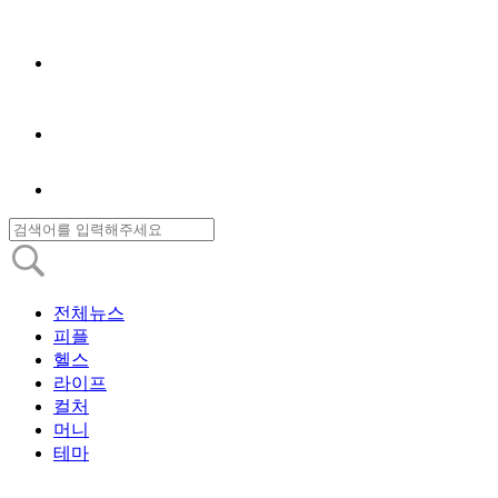
전체뉴스
피플
헬스
라이프
컬처
머니
테마