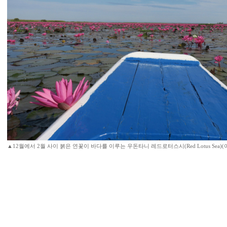
▲12월에서 2월 사이 붉은 연꽃이 바다를 이루는 우돈타니 레드로터스시(Red Lotus Sea)