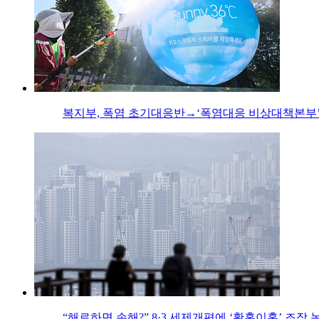
복지부, 폭염 초기대응반→‘폭염대응 비상대책본부’
“해로하면 손해?” 8·3 세제개편에 ‘황혼이혼’ 조장 