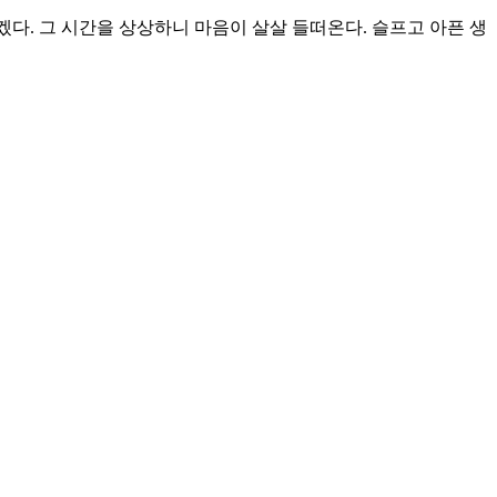
겠다. 그 시간을 상상하니 마음이 살살 들떠온다. 슬프고 아픈 생