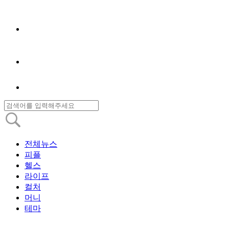
전체뉴스
피플
헬스
라이프
컬처
머니
테마