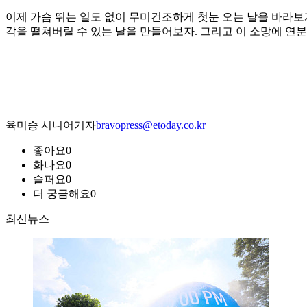
이제 가슴 뛰는 일도 없이 무미건조하게 첫눈 오는 날을 바라보게
각을 떨쳐버릴 수 있는 날을 만들어보자. 그리고 이 소망에 연
육미승 시니어기자
bravopress@etoday.co.kr
좋아요
0
화나요
0
슬퍼요
0
더 궁금해요
0
최신뉴스