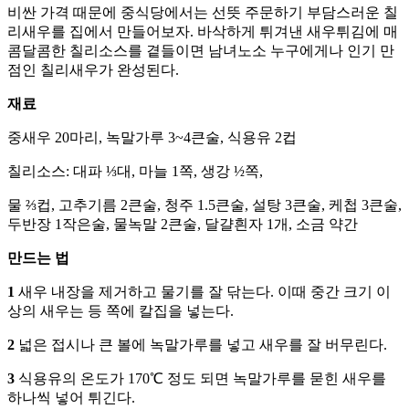
비싼 가격 때문에 중식당에서는 선뜻 주문하기 부담스러운 칠
리새우를 집에서 만들어보자. 바삭하게 튀겨낸 새우튀김에 매
콤달콤한 칠리소스를 곁들이면 남녀노소 누구에게나 인기 만
점인 칠리새우가 완성된다.
재료
중새우 20마리, 녹말가루 3~4큰술, 식용유 2컵
칠리소스: 대파 ⅓대, 마늘 1쪽, 생강 ½쪽,
물 ⅔컵, 고추기름 2큰술, 청주 1.5큰술, 설탕 3큰술, 케첩 3큰술,
두반장 1작은술, 물녹말 2큰술, 달걀흰자 1개, 소금 약간
만드는 법
1
새우 내장을 제거하고 물기를 잘 닦는다. 이때 중간 크기 이
상의 새우는 등 쪽에 칼집을 넣는다.
2
넓은 접시나 큰 볼에 녹말가루를 넣고 새우를 잘 버무린다.
3
식용유의 온도가 170℃ 정도 되면 녹말가루를 묻힌 새우를
하나씩 넣어 튀긴다.