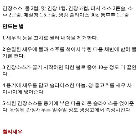
간장소스: 물 2컵, 맛 간장 1컵, 간장 ½컵, 피시 소스 2큰술, 소
주 2큰술, 매실청 1.5큰술, 생강 슬라이스 30g, 통후추 1큰술
만드는 법
1
새우의 등을 꼬치로 찔러 내장을 제거한다.
2
손질한 새우에 물과 소주를 섞어서 뿌린 다음 채반에 받혀 물
기를 뺀다.
3
간장소스가 끓기 시작하면 약한 불로 줄여 10분 정도 더 끓인
다.
4
용기에 새우를 담고 슬라이스한 마늘, 청·홍고추를 새우 사
이사이에 넣어준다.
5
식힌 간장소스를 용기에 부은 다음 레몬 슬라이스를 얹어준
다. 완성된 간장새우는 일주일 정도 냉장고에서 숙성시킨다.
칠리새우