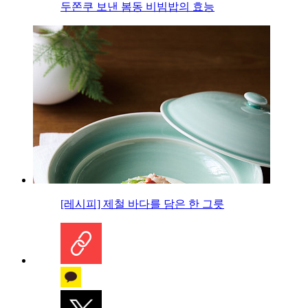
두쫀쿠 보낸 봄동 비빔밥의 효능
[레시피] 제철 바다를 담은 한 그릇