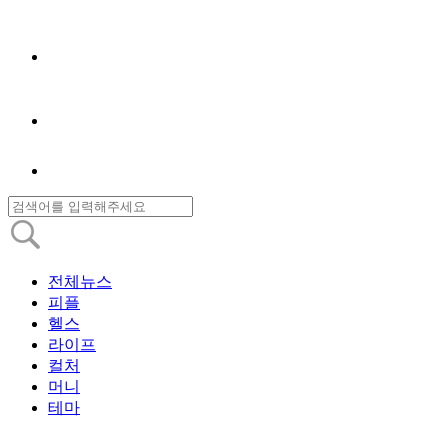
전체뉴스
피플
헬스
라이프
컬처
머니
테마