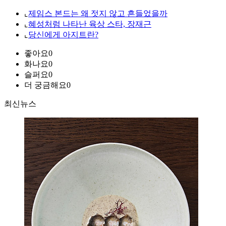
⌞
제임스 본드는 왜 젓지 않고 흔들었을까
⌞
혜성처럼 나타난 육상 스타, 장재근
⌞
당신에게 아지트란?
좋아요
0
화나요
0
슬퍼요
0
더 궁금해요
0
최신뉴스