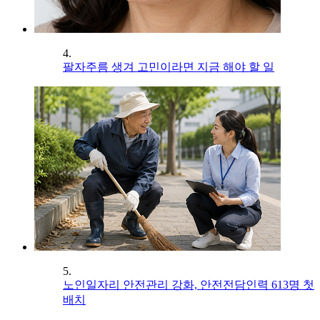
4.
팔자주름 생겨 고민이라면 지금 해야 할 일
5.
노인일자리 안전관리 강화, 안전전담인력 613명 첫
배치