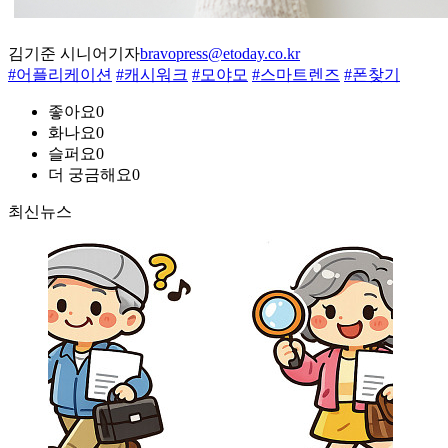
김기준 시니어기자
bravopress@etoday.co.kr
#어플리케이션
#캐시워크
#모야모
#스마트렌즈
#폰찾기
좋아요
0
화나요
0
슬퍼요
0
더 궁금해요
0
최신뉴스