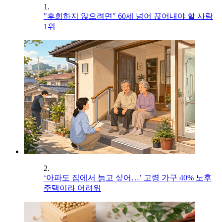
1.
"후회하지 않으려면" 60세 넘어 끊어내야 할 사람
1위
2.
‘아파도 집에서 늙고 싶어…’ 고령 가구 40% 노후
주택이라 어려워