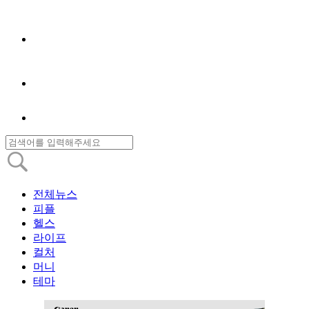
전체뉴스
피플
헬스
라이프
컬처
머니
테마