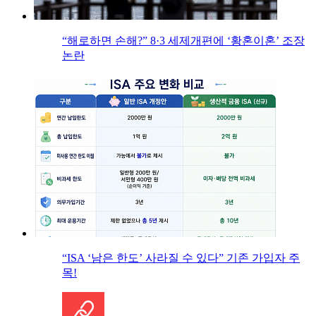
“해로하면 손해?” 8·3 세제개편에 ‘황혼이혼’ 조장
논란
“ISA ‘남은 한도’ 사라질 수 있다” 기존 가입자 주
목!