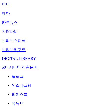
머니
테마
카드뉴스
컷&칼럼
브라보스페셜
브라보리포트
DIGITAL LIBRARY
50+ 시니어 신춘문예
블로그
인스타그램
페이스북
유튜브