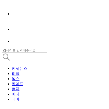
전체뉴스
피플
헬스
라이프
컬처
머니
테마