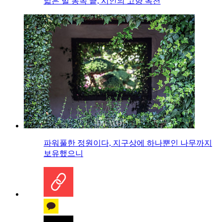
넓은 벌 동쪽 끝, 시인의 고향 옥천
파워풀한 정원이다, 지구상에 하나뿐인 나무까지
보유했으니