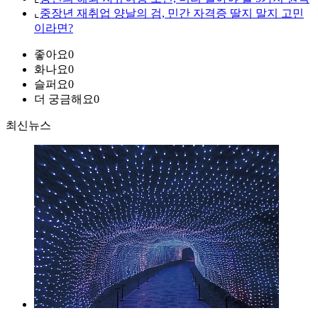
⌞
중장년 재취업 양날의 검, 민간 자격증 딸지 말지 고민
이라면?
좋아요
0
화나요
0
슬퍼요
0
더 궁금해요
0
최신뉴스