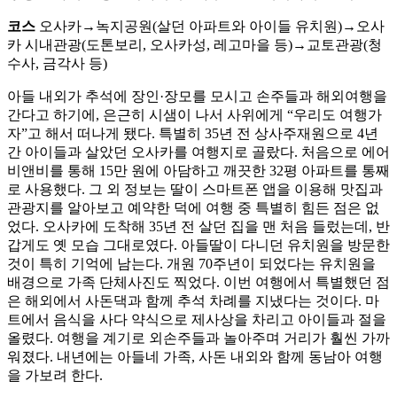
코스
오사카→녹지공원(살던 아파트와 아이들 유치원)→오사
카 시내관광(도톤보리, 오사카성, 레고마을 등)→교토관광(청
수사, 금각사 등)
아들 내외가 추석에 장인·장모를 모시고 손주들과 해외여행을
간다고 하기에, 은근히 시샘이 나서 사위에게 “우리도 여행가
자”고 해서 떠나게 됐다. 특별히 35년 전 상사주재원으로 4년
간 아이들과 살았던 오사카를 여행지로 골랐다. 처음으로 에어
비앤비를 통해 15만 원에 아담하고 깨끗한 32평 아파트를 통째
로 사용했다. 그 외 정보는 딸이 스마트폰 앱을 이용해 맛집과
관광지를 알아보고 예약한 덕에 여행 중 특별히 힘든 점은 없
었다. 오사카에 도착해 35년 전 살던 집을 맨 처음 들렀는데, 반
갑게도 옛 모습 그대로였다. 아들딸이 다니던 유치원을 방문한
것이 특히 기억에 남는다. 개원 70주년이 되었다는 유치원을
배경으로 가족 단체사진도 찍었다. 이번 여행에서 특별했던 점
은 해외에서 사돈댁과 함께 추석 차례를 지냈다는 것이다. 마
트에서 음식을 사다 약식으로 제사상을 차리고 아이들과 절을
올렸다. 여행을 계기로 외손주들과 놀아주며 거리가 훨씬 가까
워졌다. 내년에는 아들네 가족, 사돈 내외와 함께 동남아 여행
을 가보려 한다.