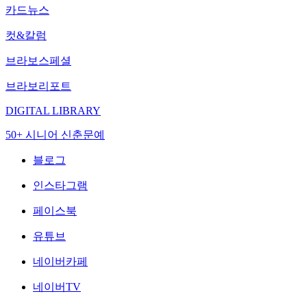
카드뉴스
컷&칼럼
브라보스페셜
브라보리포트
DIGITAL LIBRARY
50+ 시니어 신춘문예
블로그
인스타그램
페이스북
유튜브
네이버카페
네이버TV