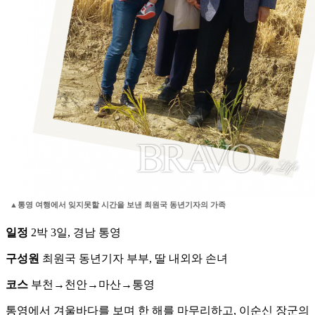
▲통영 여행에서 잊지못할 시간을 보낸 최원국 동년기자의 가족
일정
2박 3일, 경남 통영
구성원
최원국 동년기자 부부, 딸 내외와 손녀
코스
부천→천안→마산→통영
통영에서 겨울바다를 보며 한 해를 마무리하고, 이순신 장군의