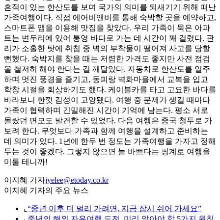
흔적이 있는 한산도를 보며 국가의 의미를 되새기기 위해 떠난
가족여행이다. 직접 에어비앤비를 통해 숙박할 곳을 예약하고,
스마트폰 앱을 이용해 맛집을 찾았다. 우리 가족이 묵은 아파
트는 변두리에 있어 통영 바다로 가는 데 시간이 꽤 걸렸다. 관
리가 소홀한 탓에 취침 중 벽의 부착물이 떨어져 사고를 당할
뻔했다. 숙박지를 찾을 때는 저렴한 가격도 좋지만 사전 점검
을 철저히 해야 한다는 걸 깨달았다. 자동차로 한산도를 일주
하며 멋진 풍경을 즐기고, 동피랑 벽화마을에서 교복을 입고
학창 시절을 회상하기도 했다. 케이블카를 타고 고요한 바다를
바라보니 한껏 감성이 고양됐다. 여행 중 문제가 생길 때마다
가족이 협력하며 긴밀해진 시간이 기억에 남는다. 평소 서로
몰랐던 면모도 발견할 수 있었다. 다음 여행은 중국 청두로 가
보려 한다. 무엇보다 가족과 함께 여행을 설계하고 준비하는
데 의미가 있다. 1년에 한두 번 정도는 가족여행을 가자고 정해
두는 것이 좋겠다. 그렇지 않으면 늘 바쁘다는 핑계로 여행을
미룰 테니까!
이지혜 기자
jyelee@etoday.co.kr
이지혜 기자의 주요 뉴스
⌞
“중년 이후 더 멀리 가려면, 지금 잠시 쉬어 가세요”
⌞
중년의 해외 자유여행 도전, 미리 알아야 할 5가지 원칙