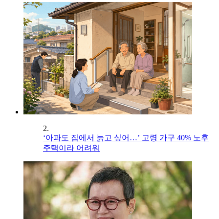
2.
‘아파도 집에서 늙고 싶어…’ 고령 가구 40% 노후
주택이라 어려워