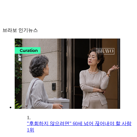
브라보 인기뉴스
1.
"후회하지 않으려면" 60세 넘어 끊어내야 할 사람
1위