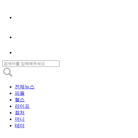
전체뉴스
피플
헬스
라이프
컬처
머니
테마