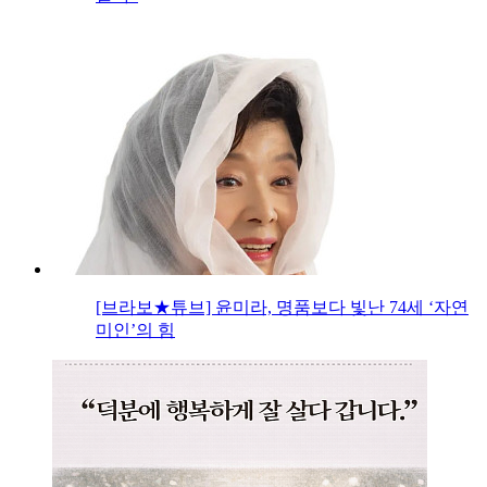
[브라보★튜브] 윤미라, 명품보다 빛난 74세 ‘자연
미인’의 힘