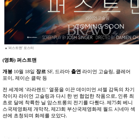
▲'퍼스트맨' 포스터
(영화) 퍼스트맨
개봉
10월 18일
장르
SF, 드라마
출연
라이언 고슬링, 클레어
포이, 제이슨 클락 등
전 세계에 ‘라라랜드’ 열풍을 이끈 데이미언 셔젤 감독의 차기
작이자 라이언 고슬링과 다시 한 번 협업한 작품으로, 인류 최
초로 달에 착륙한 닐 암스트롱의 전기를 다뤘다. 제75회 베니
스국제영화제 개막작, 제23회 부산국제영화제 월드 시네마 섹
션에 초청되며 화제를 모았다.