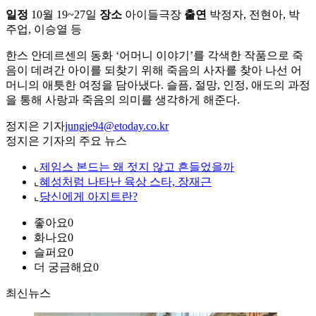
일정
10월 19~27일
장소
아이들극장
출연
박정자, 전현아, 박
주업, 이승열 등
한스 안데르센의 동화 ‘어머니 이야기’를 각색한 작품으로 죽
음이 데려간 아이를 되찾기 위해 죽음의 사자를 찾아 나선 어
머니의 애틋한 여정을 담아냈다. 슬픔, 절망, 인정, 애도의 과정
을 통해 사랑과 죽음의 의미를 생각하게 해준다.
정지은 기자
jungje94@etoday.co.kr
정지은 기자의 주요 뉴스
⌞
제임스 본드는 왜 젓지 않고 흔들었을까
⌞
혜성처럼 나타난 육상 스타, 장재근
⌞
당신에게 아지트란?
좋아요
0
화나요
0
슬퍼요
0
더 궁금해요
0
최신뉴스