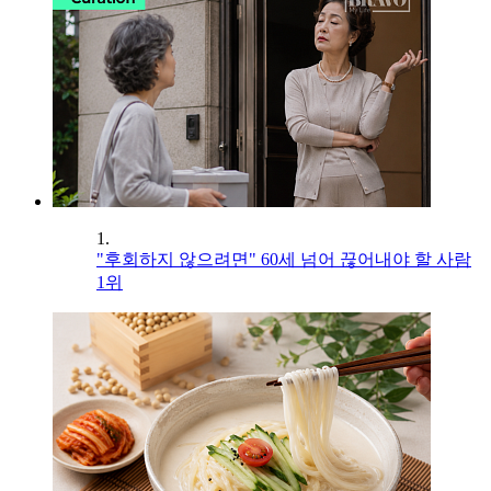
1.
"후회하지 않으려면" 60세 넘어 끊어내야 할 사람
1위