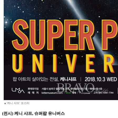
▲'케니 샤프' 포스터
(전시) 케니 샤프, 슈퍼팝 유니버스