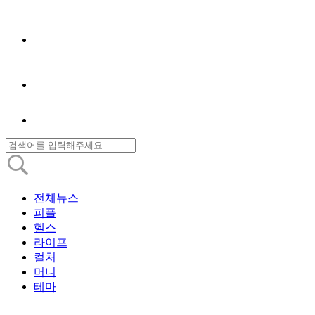
전체뉴스
피플
헬스
라이프
컬처
머니
테마