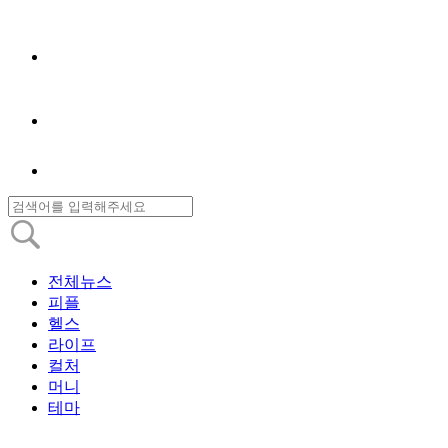
전체뉴스
피플
헬스
라이프
컬처
머니
테마