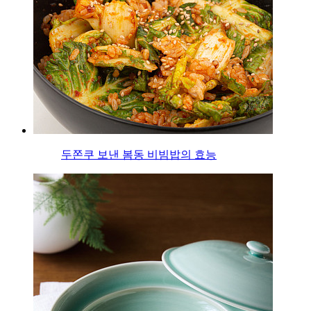
두쫀쿠 보낸 봄동 비빔밥의 효능