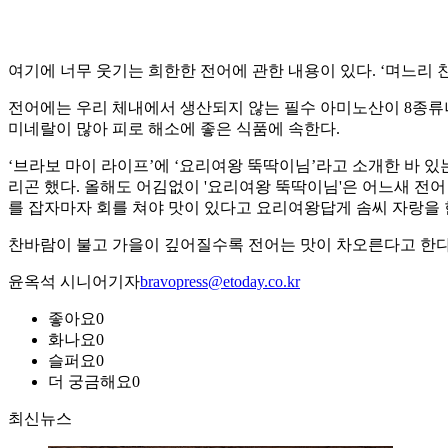
여기에 너무 웃기는 희한한 전어에 관한 내용이 있다. ‘며느리 
전어에는 우리 체내에서 생산되지 않는 필수 아미노산이 8종류나
미네랄이 많아 피로 해소에 좋은 식품에 속한다.
‘브라보 마이 라이프’에 ‘요리여왕 뚝딱이님’라고 소개한 바 있
리곤 했다. 올해도 어김없이 '요리여왕 뚝딱이님'은 어느새 전
를 잡자마자 회를 쳐야 맛이 있다고 요리여왕답게 솜씨 자랑을 한
찬바람이 불고 가을이 깊어질수록 전어는 맛이 차오른다고 한다.
윤옥석 시니어기자
bravopress@etoday.co.kr
좋아요
0
화나요
0
슬퍼요
0
더 궁금해요
0
최신뉴스