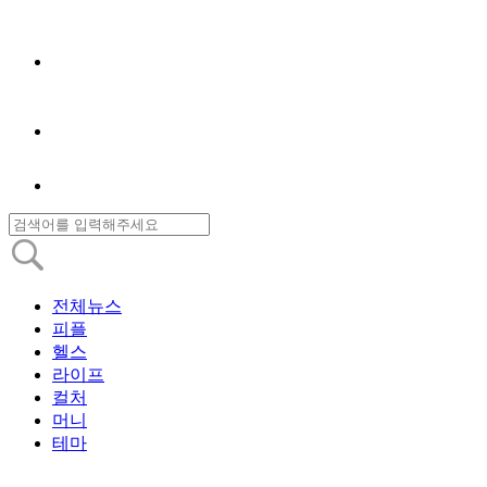
전체뉴스
피플
헬스
라이프
컬처
머니
테마