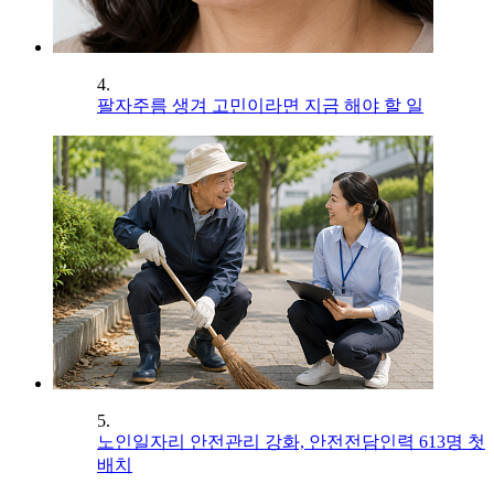
4.
팔자주름 생겨 고민이라면 지금 해야 할 일
5.
노인일자리 안전관리 강화, 안전전담인력 613명 첫
배치