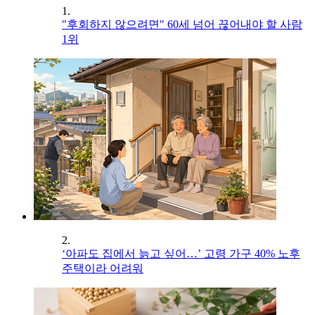
1.
"후회하지 않으려면" 60세 넘어 끊어내야 할 사람
1위
2.
‘아파도 집에서 늙고 싶어…’ 고령 가구 40% 노후
주택이라 어려워