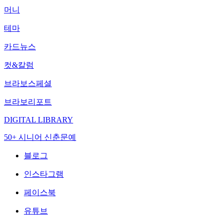
머니
테마
카드뉴스
컷&칼럼
브라보스페셜
브라보리포트
DIGITAL LIBRARY
50+ 시니어 신춘문예
블로그
인스타그램
페이스북
유튜브