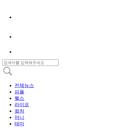
전체뉴스
피플
헬스
라이프
컬처
머니
테마