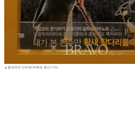
▲철새와의 인터뷰(박혜경 동년기자)