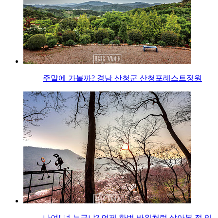
주말에 가볼까? 경남 산청군 산청포레스트정원
나여! 넌 누구냐? 언제 한번 바위처럼 살아본 적 있