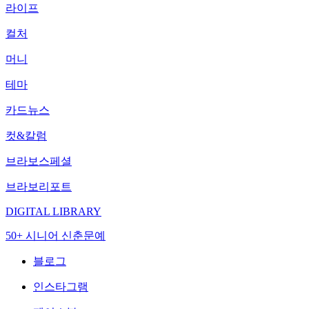
라이프
컬처
머니
테마
카드뉴스
컷&칼럼
브라보스페셜
브라보리포트
DIGITAL LIBRARY
50+ 시니어 신춘문예
블로그
인스타그램