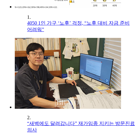
1.
4050 1인 가구 ‘노후’ 걱정, “노후 대비 자금 준비
어려워”
2.
“새벽에도 달려갑니다” 재가임종 지키는 방문진료
의사