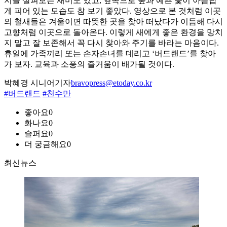
지를 살펴보는 재미도 있고, 옆쪽으로 숲과 예쁜 꽃이 아름답
게 피어 있는 모습도 참 보기 좋았다. 영상으로 본 것처럼 이곳
의 철새들은 겨울이면 따뜻한 곳을 찾아 떠났다가 이듬해 다시
고향처럼 이곳으로 돌아온다. 이렇게 새에게 좋은 환경을 망치
지 말고 잘 보존해서 꼭 다시 찾아와 주기를 바라는 마음이다.
휴일에 가족끼리 또는 손자손녀를 데리고 ‘버드랜드’를 찾아
가 보자. 교육과 소풍의 즐거움이 배가될 것이다.
박혜경 시니어기자
bravopress@etoday.co.kr
#버드랜드
#천수만
좋아요
0
화나요
0
슬퍼요
0
더 궁금해요
0
최신뉴스