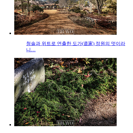
청솔과 위트로 연출한 도가(道家) 정원의 멋이라
니…