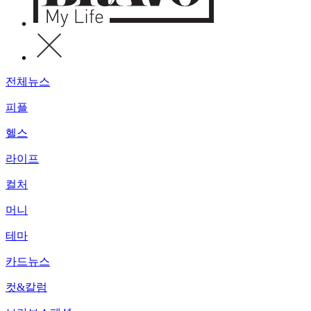
전체뉴스
피플
헬스
라이프
컬처
머니
테마
카드뉴스
컷&칼럼