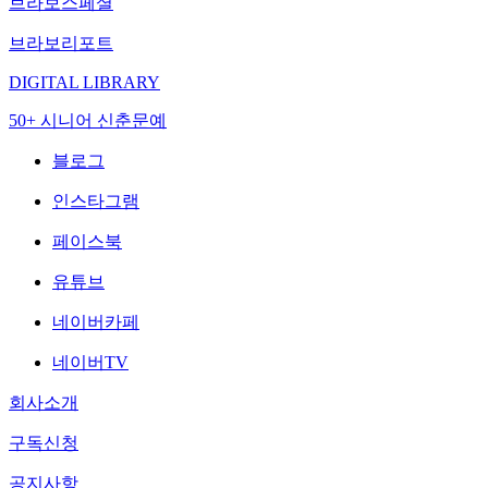
브라보스페셜
브라보리포트
DIGITAL LIBRARY
50+ 시니어 신춘문예
블로그
인스타그램
페이스북
유튜브
네이버카페
네이버TV
회사소개
구독신청
공지사항