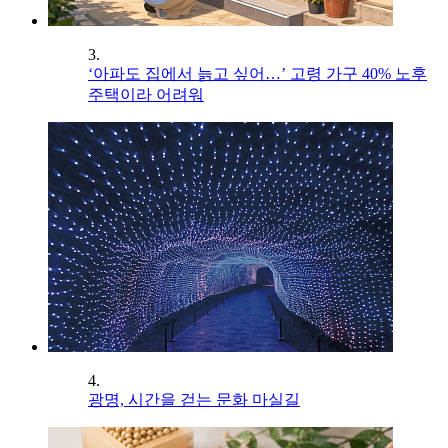
3.
‘아파도 집에서 늙고 싶어…’ 고령 가구 40% 노후
주택이라 어려워
4.
광명, 시간을 걷는 문화 마실길