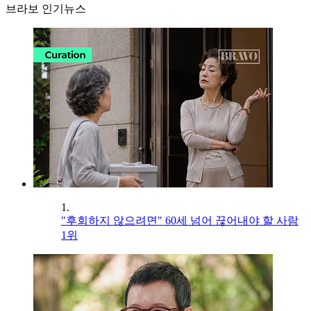
브라보 인기뉴스
1.
"후회하지 않으려면" 60세 넘어 끊어내야 할 사람
1위