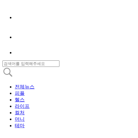
전체뉴스
피플
헬스
라이프
컬처
머니
테마