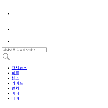
전체뉴스
피플
헬스
라이프
컬처
머니
테마