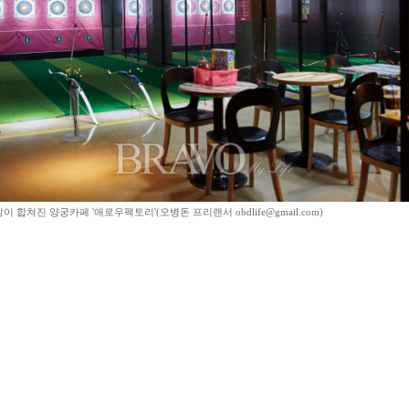
 합쳐진 양궁카페 '애로우팩토리'(오병돈 프리랜서 obdlife@gmail.com)