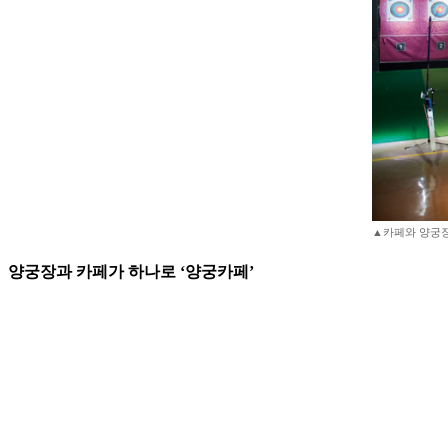
▲카페와 양궁장이
양궁장과 카페가 하나로 ‘양궁카페’