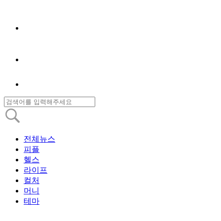
전체뉴스
피플
헬스
라이프
컬처
머니
테마