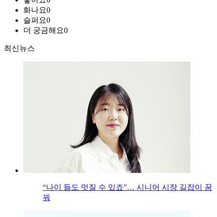
화나요
0
슬퍼요
0
더 궁금해요
0
최신뉴스
“나이 듦도 멋질 수 있죠”… 시니어 시장 길잡이 꿈
꿔