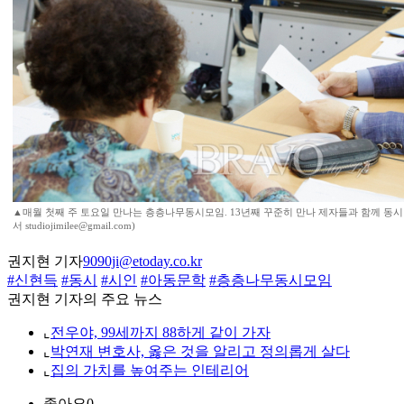
▲매월 첫째 주 토요일 만나는 층층나무동시모임. 13년째 꾸준히 만나 제자들과 함께 동시
서 studiojimilee@gmail.com)
권지현 기자
9090ji@etoday.co.kr
#신현득
#동시
#시인
#아동문학
#층층나무동시모임
권지현 기자의 주요 뉴스
⌞
전우야, 99세까지 88하게 같이 가자
⌞
박연재 변호사, 옳은 것을 알리고 정의롭게 살다
⌞
집의 가치를 높여주는 인테리어
좋아요
0