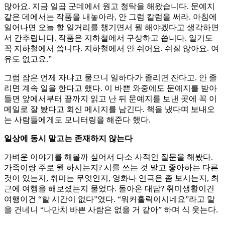
많아요. 지금 일곱 군데에서 원고 청탁을 해왔습니다. 문예지
같은 데에서는 작품을 내놓아라, 안 그럼 칼럼을 써라. 아침에
일어나면 오늘 할 일거리를 챙기면서 뭘 해야겠다고 생각하면
서 간추립니다. 작품은 지하철에서 구상하고 씁니다. 일기도
꼭 지하철에서 씁니다. 지하철에서 안 쉬어요. 쉬질 않아요. 여
유도 없고요.”
그럼 잠은 언제 자냐고 물으니 일하다가 졸리면 잔다고. 안 졸
리면 계속 일을 한다고 했다. 이 바쁜 와중에도 문예지를 받아
들면 앞에서부터 끝까지 읽고 난 뒤 문예지를 보낸 곳에 꼭 이
메일로 잘 봤다고 회신 메시지를 남긴다. 책을 냈다며 보내오
는 사람들에게도 모니터링을 해준다 했다.
일상에 동시 말고는 존재하지 않는다
가벼운 이야기를 해볼까 싶어서 다소 사적인 질문을 해봤다.
가족이랑 주로 뭘 하시는지? 시를 쓰는 것 말고 좋아하는 다른
것이 있는지, 취미는 무엇인지, 영화나 연극은 좀 보시는지, 최
근에 여행을 해보셨는지 물었다. 돌아온 대답? 취미생활이건
여행이건 “할 시간이 없다”였다. “워커홀릭이시네요”라고 말
을 건네니 “나만치 바쁜 사람은 없을 거 같아” 하며 식 웃는다.