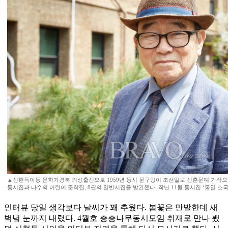
▲신현득아동 문학가경북 의성출신으로 1959년 동시 문구멍이 조선일보 신춘문예 가작으
동시집과 다수의 어린이 문학집, 8권의 일반시집을 발간했다. 작년 11월 동시집 ‘통일 조국
인터뷰 당일 생각보다 날씨가 꽤 추웠다. 봄꽃은 만발한데 새
벽녘 눈까지 내렸다. 4월호 층층나무동시모임 취재로 만나 뵀