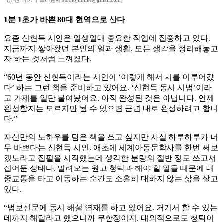
(사진 이지미 프리랜서 studiojimilee@gmail.com)
1분 1초가 바쁜 80대 현역으로 산다
요즘 신현득 시인은 일생일대 중요한 작업에 집중하고 있다.
지금까지 쌓아왔던 본인의 일과 생활, 모든 생각을 정리해놓고
자 하는 것처럼 느껴졌다.
“60년 동안 신현득이라는 시인이 ‘이렇게 해서 시를 이루어갔
다’ 하는 그런 책을 준비하고 있어요. ‘신현득 동시 시법’이라
고 가제를 일단 붙여놨어요. 아직 완성된 것은 아닙니다. 언제
완성할지는 모르지만 될 수 있으면 금년 내로 완성하려고 합니
다.”
자신만의 노하우를 담은 책을 쓰고 싶지만 사실 하루하루가 너
무 바쁘다는 신현득 시인. 애초에 세계아동문학사를 한번 써보
겠노라고 집필을 시작했는데 생각한 분량의 절반 정도 쓰고서
접어둔 상태다. 밀려오는 원고 청탁과 해야 할 일들 때문에 대
중교통을 타고 이동하는 순간도 소홀히 대하지 않는 삶을 살고
있다.
“법보신문에 동시 해설 연재를 하고 있어요. 거기서 할 수 있는
데까지 해달라고 했으니까 무한정이지. 대외적으로도 청탁이