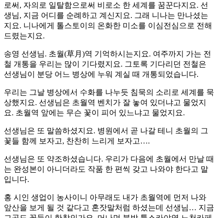
로써, 자의로 일탈함으로써 비로소 한 세계를 꿈꾼다지요. 선
생님, 지금 어디를 순례하고 계신지요. 그래 니나는 만나셨는
지요. 니나에게 톨스토이의 온화한 미소를 이심전심으로 전해
드렸는지요.
송영 선생님. 초월(草月)역 기억하시는지요. 여주까지 가는 전
철 개통을 우리는 많이 기다렸지요. 그토록 기다리던 전철은
선생님이 분당 어느 병상에 누워 계실 때 개통되었습니다.
우리는 그날 병상에서 수화를 나누듯 침묵의 소리로 세계를 묵
상했지요. 선생님은 초월역 벤치가 잘 놓여 있더냐고 물었지
요. 초월역 앞에는 무슨 꽃이 피어 있느냐고 물었지요.
선생님은 또 말씀하셨지요. 병원에서 곧 나갈 테니 초월의 그
꽃들 함께 보자고, 찬찬히 느리게 보자고….
선생님은 또 약조하셨습니다. 우리가 다음에 초월에서 만날 때
는 완성본이 아니더라도 작품 한 편씩 갖고 나와야 한다고 말
입니다.
홍 시인 생업이 농사이니 아무래도 내가 초월역에 먼저 나와
앞산을 보게 될 것 같다고 혼잣말처럼 하셨는데 선생님… 지금
그곳도 꽃들이 한창인가요. 머나먼 북방 툴스카야역 노천카페