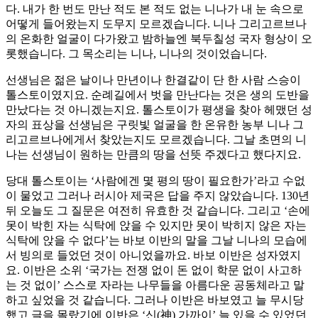
다. 내가 한 번도 만난 적도 본 적도 없는 니나가 내 눈 속으로
어떻게 들어왔는지 도무지 모르겠습니다. 니나 그리고르브나
의 온화한 얼굴이 다가왔고 밤하늘엔 북두칠성 국자 형상이 오
롯했습니다. 그 목소리는 니나, 니나의 것이었습니다.
선생님은 젊은 날이나 만년이나 한결같이 단 한 사람 스승이
톨스토이였지요. 순례길에서 벗을 만난다는 것은 생의 도반을
만났다는 것 아니겠는지요. 톨스토이가 평생을 찾아 헤맸던 성
자의 표상을 선생님은 구릿빛 얼굴을 한 온유한 농부 니나 그
리고르브나에게서 찾았는지도 모르겠습니다. 그날 초면의 니
나는 선생님이 원하는 만큼의 땅을 선뜻 주겠다고 했다지요.
당대 톨스토이는 ‘사람에겐 몇 평의 땅이 필요한가’라고 수없
이 물었고 그러나 러시아 제국은 답을 주지 않았습니다. 130년
뒤 오늘도 그 질문은 여전히 유효한 것 같습니다. 그리고 ‘손에
못이 박힌 자는 식탁에 앉을 수 있지만 못이 박히지 않은 자는
식탁에 앉을 수 없다’는 바보 이반의 말을 그날 니나의 모습에
서 빙의로 들었던 것이 아니었을까요. 바보 이반은 성자였지
요. 이반은 소위 ‘국가는 전쟁 없이 돈 없이 학문 없이 사고하
는 것 없이’ 스스로 자라는 나무들을 아름다운 공동체라고 말
하고 싶었을 것 같습니다. 그러나 이반은 바보였고 늘 무시당
했고 글을 몰랐기에 이반은 ‘신(神) 가까이’ 늘 있을 수 있었던