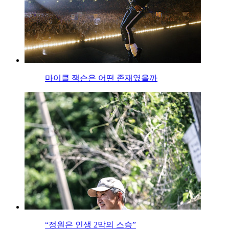
마이클 잭슨은 어떤 존재였을까
“정원은 인생 2막의 스승”