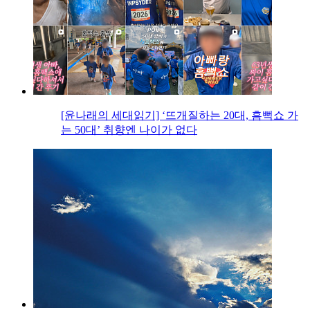
[윤나래의 세대읽기] ‘뜨개질하는 20대, 흠뻑쇼 가
는 50대’ 취향엔 나이가 없다