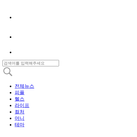
전체뉴스
피플
헬스
라이프
컬처
머니
테마