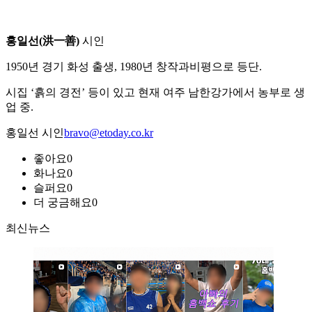
홍일선(洪一善)
시인
1950년 경기 화성 출생, 1980년 창작과비평으로 등단.
시집 ‘흙의 경전’ 등이 있고 현재 여주 남한강가에서 농부로 생
업 중.
홍일선 시인
bravo@etoday.co.kr
좋아요
0
화나요
0
슬퍼요
0
더 궁금해요
0
최신뉴스