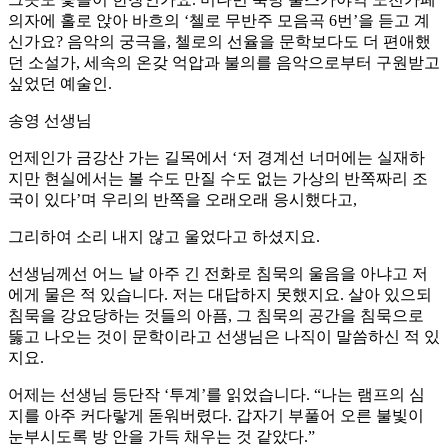
의자에 홀로 앉아 바흐의 ‘첼로 무반주 모음곡 6번’을 듣고 계
신가요? 음악의 궁극을, 첼로의 선율을 문학보다도 더 편애했
던 소설가, 세속의 온갖 억압과 불의를 음악으로부터 구원받고
싶었던 예술인.
송영 선생님
언제인가 금강산 가는 길목에서 ‘저 경계선 너머에는 실재하
지만 현실에서는 볼 수도 만질 수도 없는 가상의 반쪽짜리 조
국이 있다’며 우리의 반쪽을 오래오래 응시했다고,
그리하여 소리 내지 않고 울었다고 하셨지요.
선생님께선 어느 날 아주 긴 전화로 침묵의 울음을 아냐고 저
에게 물은 적 있습니다. 저는 대답하지 못했지요. 살아 있으되
침묵을 강요당하는 것들의 아픔, 그 침묵의 공간을 침묵으로
뚫고 나오는 것이 문학이라고 선생님은 나직이 말씀하신 적 있
지요.
어제는 선생님 등단작 ‘투계’를 읽었습니다. “나는 램프의 심
지를 아주 커다랗게 돋워버렸다. 갑자기 부풀어 오른 불빛이
눈부시도록 방 안을 가득 채우는 것 같았다.”