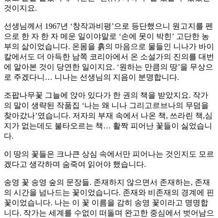
것이지요.
선생님께서 1967년 ‘창작과비평’으로 등단했으니 원고지를 펜
으로 한 자 한 자 메운 일이야말로 ‘손에 못이 박힌’ 고단한 농
부의 삶이었습니다. 온몸을 흙의 마음으로 물들인 니나가 바이
칼에서도 더 아득한 남쪽 코리아에서 온 소설가의 진의를 대번
에 알아본 것이 당연한 일이지요. ‘원하는 만큼의 땅’을 무상으
로 주겠다니… 니나는 선생님의 지음이 분명합니다.
조팝나무꽃 그늘에 앉아 있다가 한 권의 책을 받았지요. 작가
의 말이 생략된 작품집 ‘나는 왜 니나 그리고르브나의 무덤을
찾아갔나’였습니다. 저자의 부재 속에서 나온 책, 쓰라린 책,심
지가 없는데도 불타오르는 책… 활짝 피어난 꽃들이 싫었습니
다.
이 땅의 꽃들은 크나큰 상심 속에서만 피어나는 것인지도 모르
겠다고 생각하며 숨죽여 읽어야 했습니다.
송영 꽃 송영 숲의 문장들. 존재하지 않으면서 존재하는, 존재
의 시간을 넘나드는 꽃이었습니다. 존재와 비존재의 경계에 핀
꽃이었습니다. 나는 이 꽃 이름을 감히 송영 꽃이라고 명명합
니다. 작가는 세계를 수없이 떠돌며 완고한 중심에서 벗어남으