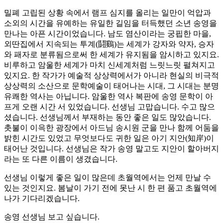
밀폐 고립된 상황 속에서 램프 심지를 올리는 일만이 억압과
소외의 시간을 유예하는 유일한 길임을 터득했던 소년 송영을
만나는 아픈 시간이었습니다. 남도 염산이라는 궁핍한 마을,
외딴집에서 지속되는 투계(鬪鷄)는 세계가 강자와 약자, 승자
와 패자로 분류됨으로써 한 세계가 유지됨을 암시하고 있지요.
비루하고 암울한 세계가 마치 신세계처럼 느릿느릿 펼쳐지고
있지요. 한 작가가 예술적 상상력에서가 아니라 현실의 비극적
상상력의 소산으로 문학예술이 태어나는 시대, 그 시대는 분명
유쾌한 역사는 아닙니다. 암울한 역사 복판에 송영 문학이 아
프게 오랜 시간 서 있었습니다. 선생님 고맙습니다. 수고 많으
셨습니다. 선생님께서 부재하는 동안 좋은 일도 많았습니다.
촛불이 이윽한 광장에서 아드님 송시원 군을 만나 함께 어둠을
밝힌 시간도 있었고 무엇보다도 귀한 일은 아기 지안(知岸)이
태어난 것입니다. 선생님은 작가 송영 말고도 지안이 할아버지
라는 또 다른 이름이 생겼습니다.
선생님 이렇게 좋은 일이 많은데 초월역에서는 언제 만날 수
있는 것인지요. 봄날이 가기 전에 못난 시 한 편 품고 초월역에
나가 기다리겠습니다.
송영 선생님 보고 싶습니다.