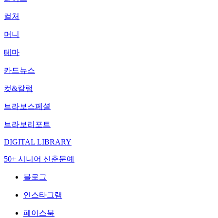
컬처
머니
테마
카드뉴스
컷&칼럼
브라보스페셜
브라보리포트
DIGITAL LIBRARY
50+ 시니어 신춘문예
블로그
인스타그램
페이스북