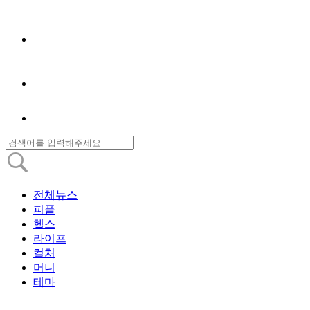
전체뉴스
피플
헬스
라이프
컬처
머니
테마