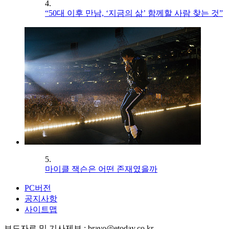
4.
“50대 이후 만남, ‘지금의 삶’ 함께할 사람 찾는 것”
5.
마이클 잭슨은 어떤 존재였을까
PC버전
공지사항
사이트맵
보도자료 및 기사제보 : bravo@etoday.co.kr