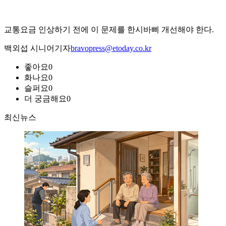
교통요금 인상하기 전에 이 문제를 한시바삐 개선해야 한다.
백외섭 시니어기자
bravopress@etoday.co.kr
좋아요
0
화나요
0
슬퍼요
0
더 궁금해요
0
최신뉴스