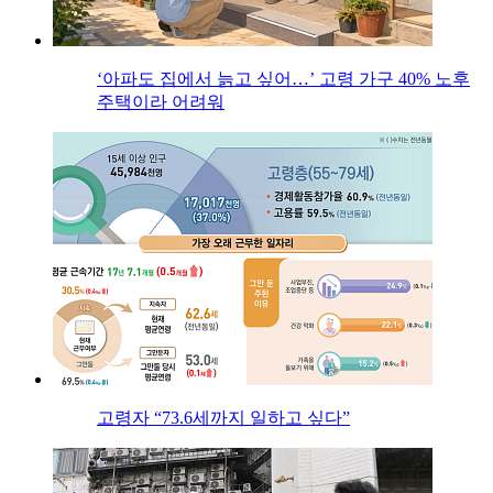
‘아파도 집에서 늙고 싶어…’ 고령 가구 40% 노후
주택이라 어려워
고령자 “73.6세까지 일하고 싶다”