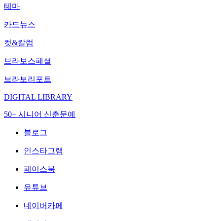
테마
카드뉴스
컷&칼럼
브라보스페셜
브라보리포트
DIGITAL LIBRARY
50+ 시니어 신춘문예
블로그
인스타그램
페이스북
유튜브
네이버카페