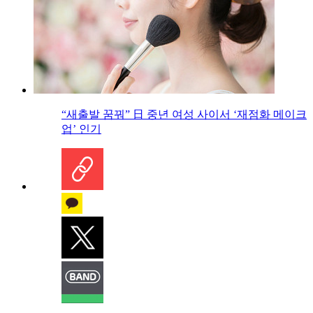
“새출발 꿈꿔” 日 중년 여성 사이서 ‘재점화 메이크
업’ 인기