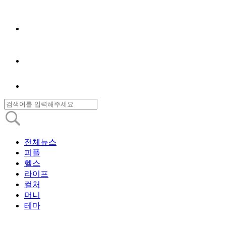
전체뉴스
피플
헬스
라이프
컬처
머니
테마