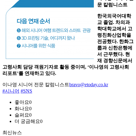
문 칼럼니스트
한국외국어대학
교 졸업. 차의과
학대학교에서 고
령친화산업학을
전공했다. 한화그
룹과 신한은행에
서 근무했다. 현
재 경향신문에서
고령사회 담당 객원기자로 활동 중이며, ‘이나영의 고령사회
리포트’를 연재하고 있다.
이나영 시니어 전문 칼럼니스트
bravo@etoday.co.kr
#시니어
#SNS
좋아요
0
화나요
0
슬퍼요
0
더 궁금해요
0
최신뉴스