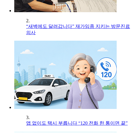
2.
“새벽에도 달려갑니다” 재가임종 지키는 방문진료
의사
3.
앱 없이도 택시 부릅니다 “120 전화 한 통이면 끝”