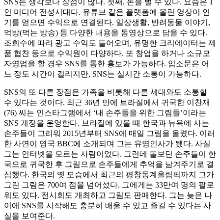
SNS는 생각보다 장점이 많다. 첫째, 돈을 벌 수 있다. 요즘은 1
인 미디어 전성시대다. 유튜브 같은 플랫폼에 올린 영상이 인
기를 얻으면 수익으로 연결된다. 일상생활, 반려동물 이야기,
먹방(먹는 방송) 등 다양한 내용을 동영상으로 담을 수 있다.
조회수에 따라 광고 수익도 들어오며, 유명한 크리에이터는 제
품 협찬 등으로 수익원이 다양하다. 또 창업을 하거나 소규모
자영업을 할 경우 SNS를 통한 홍보가 가능하다. 입소문은 어
느 정도 시간이 걸리지만, SNS는 실시간 소통이 가능하다.
SNS의 또 다른 장점은 가족을 비롯해 다른 세대와도 소통할
수 있다는 것이다. 최근 36년 만에 브라질에서 귀국한 이찬재
(76) 씨는 인스타그램에서 ‘내 손주들을 위한 그림들’이라는
SNS 계정을 운영한다. 브라질에 있을 때 한국과 뉴욕에 사는
손주들이 그리워 2015년부터 SNS에 매일 그림을 올렸다. 이러
한 사연이 영국 BBC에 소개되며 그는 유명인사가 됐다. 사실
그는 인터넷을 모르는 사람이었다. 그런데 돌보던 손주들이 한
국으로 귀국한 후 그림으로 손주들에게 추억을 남겨주기로 결
심했다. 한국의 옛 모습에서 최근의 평창동계올림픽까지 그가
그린 그림은 700여 점을 넘어섰다. 그에게는 33만여 명의 팔로
워도 있다. 전시회도 개최하고 그림도 판매한다. 그는 늦은 나
이에 SNS를 시작해도 충분히 배울 수 있고 즐길 수 있다는 사
실을 보여준다.