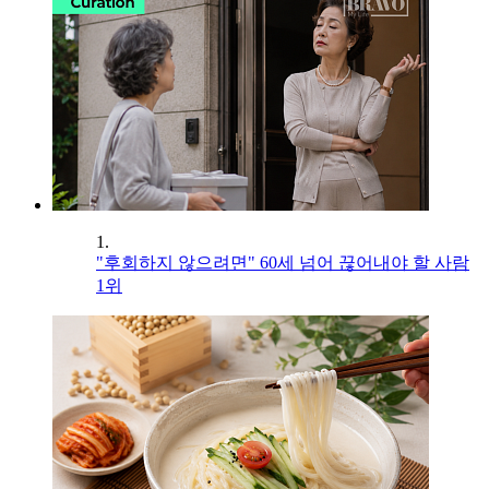
1.
"후회하지 않으려면" 60세 넘어 끊어내야 할 사람
1위