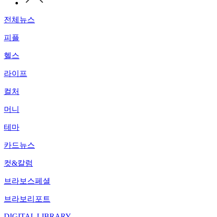
전체뉴스
피플
헬스
라이프
컬처
머니
테마
카드뉴스
컷&칼럼
브라보스페셜
브라보리포트
DIGITAL LIBRARY