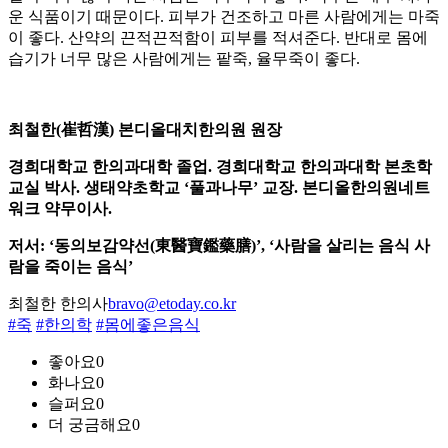
운 식품이기 때문이다. 피부가 건조하고 마른 사람에게는 마죽
이 좋다. 산약의 끈적끈적함이 피부를 적셔준다. 반대로 몸에
습기가 너무 많은 사람에게는 팥죽, 율무죽이 좋다.
최철한(崔哲漢) 본디올대치한의원 원장
경희대학교 한의과대학 졸업. 경희대학교 한의과대학 본초학
교실 박사. 생태약초학교 ‘풀과나무’ 교장. 본디올한의원네트
워크 약무이사.
저서: ‘동의보감약선(東醫寶鑑藥膳)’, ‘사람을 살리는 음식 사
람을 죽이는 음식’
최철한 한의사
bravo@etoday.co.kr
#죽
#한의학
#몸에좋은음식
좋아요
0
화나요
0
슬퍼요
0
더 궁금해요
0