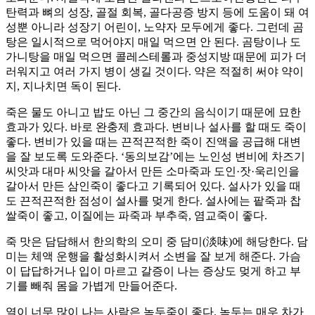
탄력과 뼈의 성장, 골절 회복, 골다공증 방지 등에 도움이 돼 여
성뿐 아니라 성장기 어린이, 노약자 모두에게 좋다. 그런데 곰
탕은 일시적으로 먹어야지 매일 먹으면 안 된다. 곰탕이나 도
가니탕을 매일 먹으면 콜레스테롤과 중성지방 때문에 피가 더
러워지고 여러 가지 병이 생길 것이다. 약은 적절히 써야 약이
지, 지나치면 독이 된다.
죽은 물도 아니고 밥도 아닌 그 중간의 음식이기 때문에 묘한
효과가 있다. 바로 완충제 효과다. 변비나 설사를 할 때도 죽이
좋다. 변비가 있을 때는 끈적끈적한 죽이 진액을 공급해 대변
을 잘 보도록 도와준다. ‘동의보감’에는 노인성 변비에 차즈기
씨앗과 대마 씨앗을 갈아서 만든 소마죽과 도인·잣·욱리인을
갈아서 만든 삼인죽이 좋다고 기록되어 있다. 설사가 있을 때
도 끈적끈적한 점성이 설사를 멎게 한다. 설사에는 팥죽과 찹
쌀죽이 좋고, 이질에는 파죽과 부추죽, 염교죽이 좋다.
죽 맛은 담담해서 한의학의 오미 중 담미(淡味)에 해당한다. 담
미는 체액 운행을 활성화시켜서 소변을 잘 보게 해준다. 가슴
이 답답하거나 입이 마르고 갈증이 나는 증상도 멎게 하고 부
기를 빼줘 몸을 가볍게 만들어준다.
열이 너무 많이 나는 사람은 녹두죽이 좋다. 녹두는 매우 차가