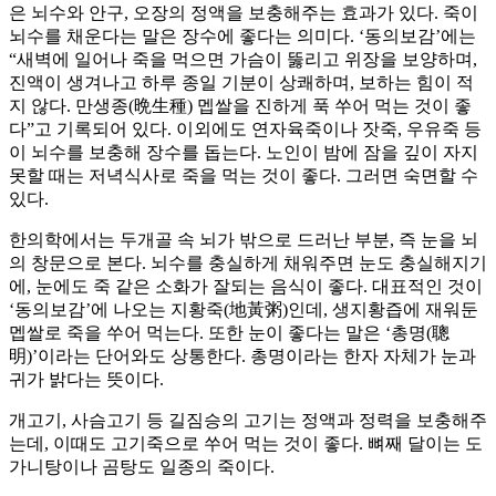
은 뇌수와 안구, 오장의 정액을 보충해주는 효과가 있다. 죽이
뇌수를 채운다는 말은 장수에 좋다는 의미다. ‘동의보감’에는
“새벽에 일어나 죽을 먹으면 가슴이 뚫리고 위장을 보양하며,
진액이 생겨나고 하루 종일 기분이 상쾌하며, 보하는 힘이 적
지 않다. 만생종(晩生種) 멥쌀을 진하게 푹 쑤어 먹는 것이 좋
다”고 기록되어 있다. 이외에도 연자육죽이나 잣죽, 우유죽 등
이 뇌수를 보충해 장수를 돕는다. 노인이 밤에 잠을 깊이 자지
못할 때는 저녁식사로 죽을 먹는 것이 좋다. 그러면 숙면할 수
있다.
한의학에서는 두개골 속 뇌가 밖으로 드러난 부분, 즉 눈을 뇌
의 창문으로 본다. 뇌수를 충실하게 채워주면 눈도 충실해지기
에, 눈에도 죽 같은 소화가 잘되는 음식이 좋다. 대표적인 것이
‘동의보감’에 나오는 지황죽(地黃粥)인데, 생지황즙에 재워둔
멥쌀로 죽을 쑤어 먹는다. 또한 눈이 좋다는 말은 ‘총명(聰
明)’이라는 단어와도 상통한다. 총명이라는 한자 자체가 눈과
귀가 밝다는 뜻이다.
개고기, 사슴고기 등 길짐승의 고기는 정액과 정력을 보충해주
는데, 이때도 고기죽으로 쑤어 먹는 것이 좋다. 뼈째 달이는 도
가니탕이나 곰탕도 일종의 죽이다.