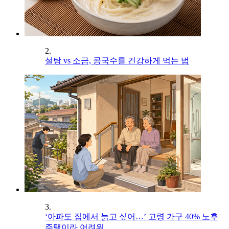
2.
설탕 vs 소금, 콩국수를 건강하게 먹는 법
3.
‘아파도 집에서 늙고 싶어…’ 고령 가구 40% 노후
주택이라 어려워