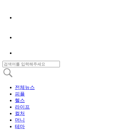
전체뉴스
피플
헬스
라이프
컬처
머니
테마