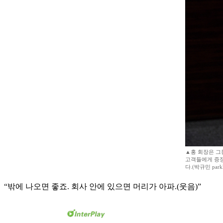
▲홍 회장은 그
고객들에게 증정
다.(박규민 parkk
“밖에 나오면 좋죠. 회사 안에 있으면 머리가 아파.(웃음)”