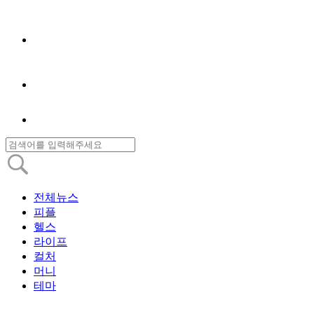
전체뉴스
피플
헬스
라이프
컬처
머니
테마