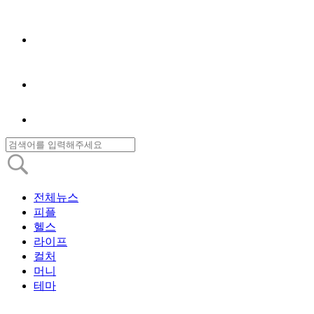
전체뉴스
피플
헬스
라이프
컬처
머니
테마