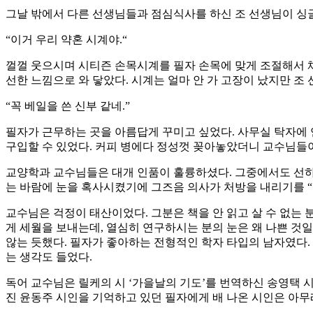
그날 밖에서 다른 선생님들과 점심식사를 하신 조 선생님이 
“이거 우리 약혼 시계야.“
껄껄 웃으시며 시티즌 손목시계를 필자 손목에 맞게 조절해서 채
선한 느낌으로 와 닿았다. 시계는 얼마 안 가 고장이 났지만 조
“꼭 베일을 쓴 신부 같네.”
필자가 근무하는 곳을 아름답게 꾸미고 싶었다. 사무실 탁자에 
구입할 수 있었다. 커피 병에다 정성껏 꽂아놓았더니 교수님들
교양학과 교수님들은 대개 인품이 훌륭하셨다. 그중에서도 선하신
는 바람에 눈을 혹사시켰기에 그즈음 의사가 처방을 내리기를 “책
교수님은 걱정이 태산이었다. 그분은 책을 안 읽고 살 수 없는 분
게 세월을 보내는데, 열심히 연구하시는 분의 눈은 왜 나쁜 것
않는 듯했다. 필자가 좋아하는 전형적인 학자 타입의 남자였다.
는 생각도 들었다.
독어 교수님은 릴케의 시 ‘가을날의 기도’를 번역하신 송영택 
진 윤동주 시인을 기억하고 있던 필자에게 배 나온 시인은 아무