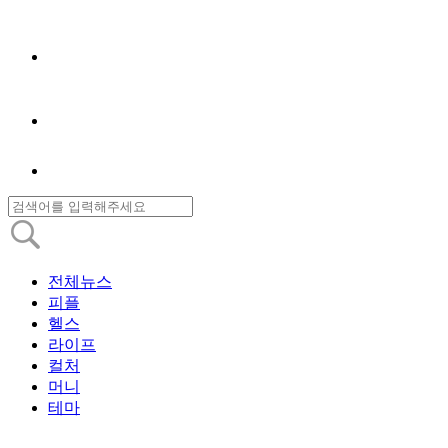
전체뉴스
피플
헬스
라이프
컬처
머니
테마