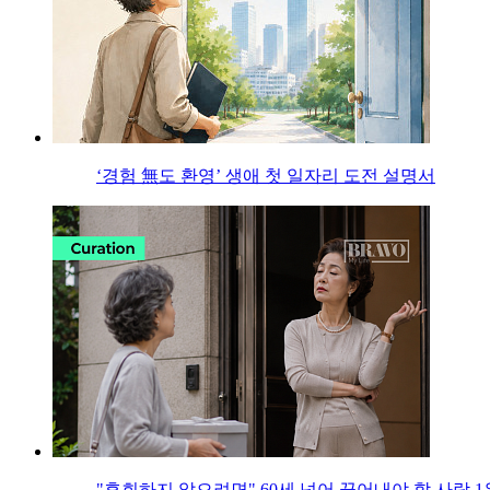
‘경험 無도 환영’ 생애 첫 일자리 도전 설명서
"후회하지 않으려면" 60세 넘어 끊어내야 할 사람 1