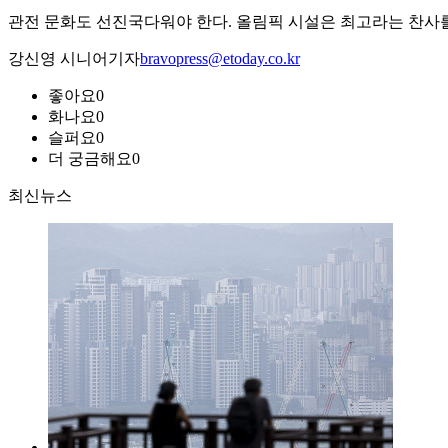
관전 문화도 선진국다워야 한다. 올림픽 시설은 최고라는 찬사를 
강신영 시니어기자
bravopress@etoday.co.kr
좋아요
0
화나요
0
슬퍼요
0
더 궁금해요
0
최신뉴스