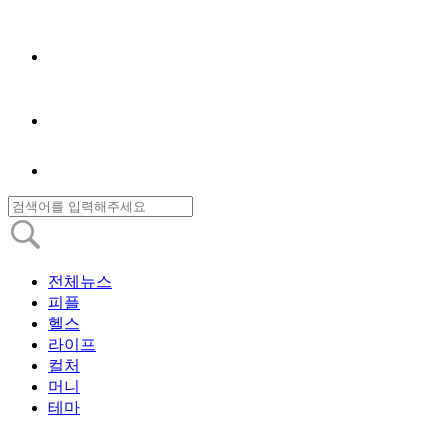
전체뉴스
피플
헬스
라이프
컬처
머니
테마