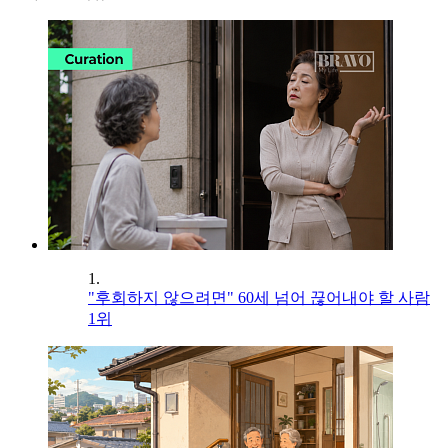
1.
"후회하지 않으려면" 60세 넘어 끊어내야 할 사람
1위