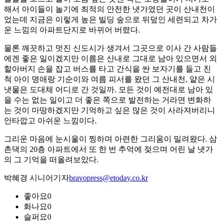
해서 아이들이 놀기에 최적의 안전한 냇가였던 곳이 산내천이
었는데 지금은 이렇게 높은 빌딩 숲으로 뒤덮인 세련되고 차가
운 느낌의 아파트단지로 바뀌어 버렸다.
물론 깨끗하고 멋진 신도시가 생겨서 그곳으로 이사 간 사람들
에겐 좋은 일이겠지만 이름은 산내로 그대로 남아 있으면서 외
할아버지 손을 잡고 버스를 타고 간식을 싼 보자기를 들고 친
척 아이 명애랑 기순이와 여름 피서를 왔던 그 산내천, 얕은 시
냇물은 도대체 어디로 간 것일까. 모든 것이 예전대로 남아 있
을 수는 없는 일이고 더 좋은 쪽으로 발전하는 거라면 변화하
는 것이 마땅하겠지만 기억하고 싶은 많은 것이 사라져버리니
안타깝고 아쉬운 느낌이다.
그리운 마음에 눈시울이 찡하며 아련한 그리움이 밀려왔다. 삼
촌댁의 20층 아파트에서 또 한 번 추억에 젖으며 어린 날 냇가
의 그 기억을 떠올려보았다.
박혜경 시니어기자
bravopress@etoday.co.kr
좋아요
0
화나요
0
슬퍼요
0