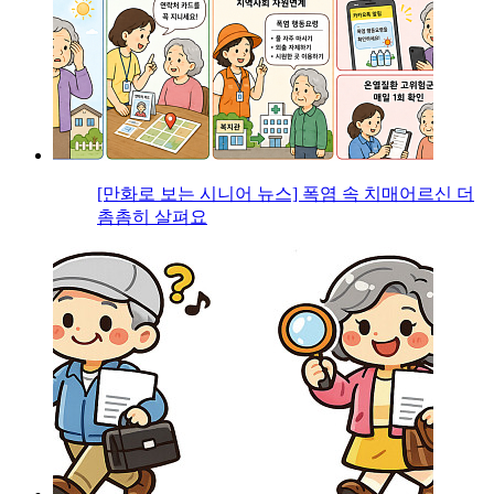
[만화로 보는 시니어 뉴스] 폭염 속 치매어르신 더
촘촘히 살펴요