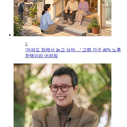
2.
‘아파도 집에서 늙고 싶어…’ 고령 가구 40% 노후
주택이라 어려워