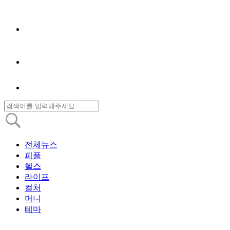
전체뉴스
피플
헬스
라이프
컬처
머니
테마