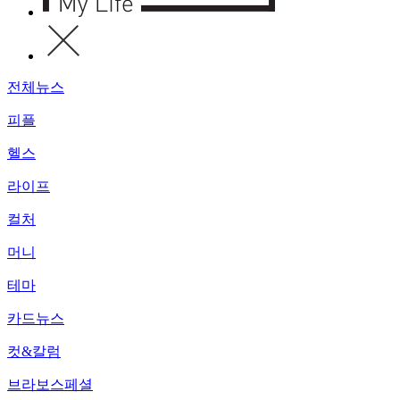
전체뉴스
피플
헬스
라이프
컬처
머니
테마
카드뉴스
컷&칼럼
브라보스페셜