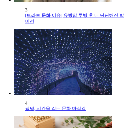
3.
[브라보 문화 이슈] 유방암 투병 후 더 단단해진 박
미선
4.
광명, 시간을 걷는 문화 마실길