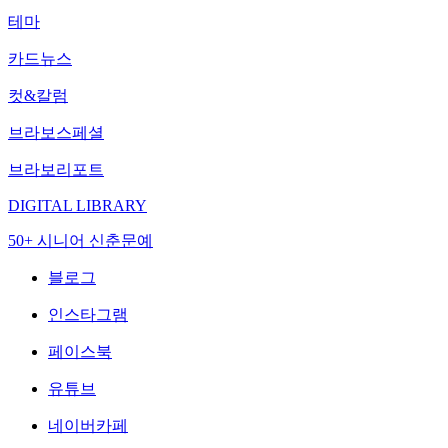
테마
카드뉴스
컷&칼럼
브라보스페셜
브라보리포트
DIGITAL LIBRARY
50+ 시니어 신춘문예
블로그
인스타그램
페이스북
유튜브
네이버카페