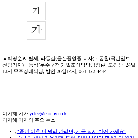
▲박영순씨 별세, 라동길(울산중앙중 교사)ㆍ동철(국민일보
선임기자)ㆍ동석(무주군청 개발조성담당팀장)씨 모친상=24일
13시 무주장례식장, 발인 26일14시, 063-322-4444
이지혜 기자
jyelee@etoday.co.kr
이지혜 기자의 주요 뉴스
⌞
“중년 이후 더 멀리 가려면, 지금 잠시 쉬어 가세요”
⌞
중년의 해외 자유여행 도전, 미리 알아야 할 5가지 원칙