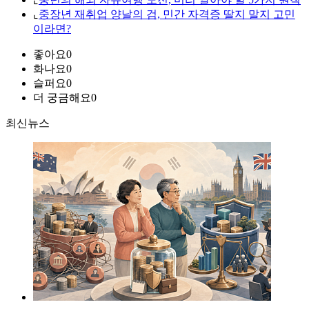
⌞
중장년 재취업 양날의 검, 민간 자격증 딸지 말지 고민
이라면?
좋아요
0
화나요
0
슬퍼요
0
더 궁금해요
0
최신뉴스