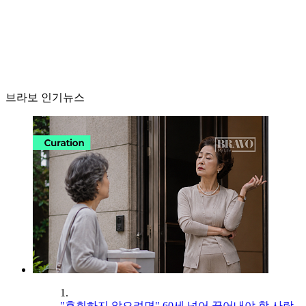
브라보 인기뉴스
1.
"후회하지 않으려면" 60세 넘어 끊어내야 할 사람