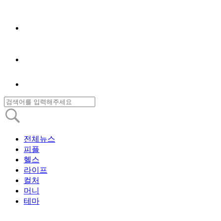
전체뉴스
피플
헬스
라이프
컬처
머니
테마