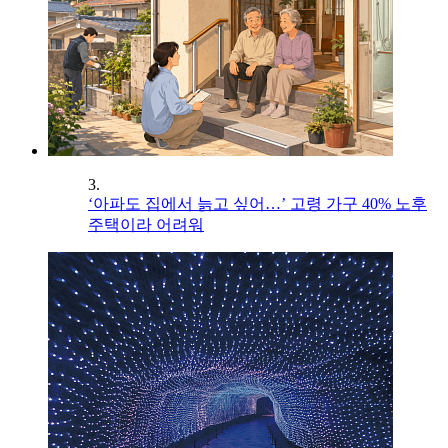
3.
‘아파도 집에서 늙고 싶어…’ 고령 가구 40% 노후
주택이라 어려워