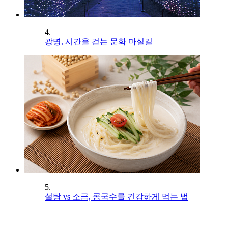
4.
광명, 시간을 걷는 문화 마실길
5.
설탕 vs 소금, 콩국수를 건강하게 먹는 법