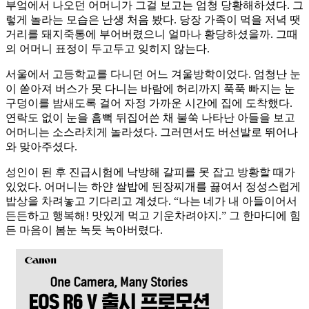
부엌에서 나오던 어머니가 그걸 보고는 엄청 당황해하셨다. 그
렇게 놀라는 모습은 난생 처음 봤다. 당장 가족이 먹을 저녁 땟
거리를 돼지죽통에 부어버렸으니 얼마나 황당하셨을까. 그때
의 어머니 표정이 두고두고 잊히지 않는다.
서울에서 고등학교를 다니던 어느 겨울방학이었다. 엄청난 눈
이 쏟아져 버스가 못 다니는 바람에 허리까지 푹푹 빠지는 눈
구덩이를 밤새도록 걸어 자정 가까운 시간에 집에 도착했다.
연락도 없이 눈을 흠뻑 뒤집어쓴 채 불쑥 나타난 아들을 보고
어머니는 소스라치게 놀라셨다. 그러면서도 버선발로 뛰어나
와 맞아주셨다.
성인이 된 후 진급시험에 낙방해 갈피를 못 잡고 방황할 때가
있었다. 어머니는 하얀 쌀밥에 된장찌개를 끓여서 정성스럽게
밥상을 차려놓고 기다리고 계셨다. “나는 네가 내 아들이어서
든든하고 행복해! 맛있게 먹고 기운차려야지.” 그 한마디에 힘
든 마음이 봄눈 녹듯 녹아버렸다.