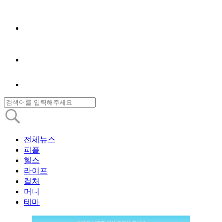
전체뉴스
피플
헬스
라이프
컬처
머니
테마