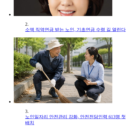
2.
소액 직역연금 받는 노인, 기초연금 수령 길 열린다
3.
노인일자리 안전관리 강화, 안전전담인력 613명 첫
배치