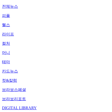
전체뉴스
피플
헬스
라이프
컬처
머니
테마
카드뉴스
컷&칼럼
브라보스페셜
브라보리포트
DIGITAL LIBRARY