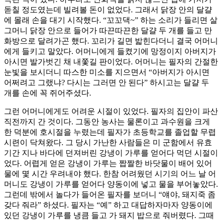
돋칠 정도였는데 빌려볼 돈이 없었다. 그래서 닭장 안의 달걀
에 몰래 손을 대기 시작했다. “꼬꼬댁~” 하는 소리가 들리면 살
그머니 닭장 안으로 들어가 따끈따끈한 달걀 두 개를 들고 만
화방으로 달려가곤 했다. 꼬리가 길면 밟힌다더니 결국 어머니
에게 들키고 말았다. 어머니에게 들켰기에 망정이지 아버지가
아시면 발가벗긴 채 내쫓길 판이었다. 어머니는 필자의 간절한
눈빛을 보시더니 따스한 미소를 지으면서 “아버지가 아시면
어쩌려고 그랬냐? 다시는 그러면 안 된다” 하시고는 달걀 두
개를 손에 꼭 쥐어주셨다.
그런 어머니에게도 어려운 시절이 있었다. 필자의 집안이 파산
직전까지 간 것이다. 그동안 농사는 물론이고 과수원을 크게
한 덕분에 호시절을 누렸는데 필자가 초등학교를 졸업할 무렵
시련이 닥쳐왔다. 그 당시 가난한 사람들은 미 군함에서 유효
기간 지나 바다에 던져버린 강냉이 가루를 얻어다 먹던 시절이
었다. 어렵게 얻은 강냉이 가루는 짭짤한 바닷물이 배어 있어
물에 몇 시간 우려내야 했다. 한참 어려웠던 시기의 어느 날 어
머니도 강냉이 가루를 얻어다 양동이에 넣고 물을 부어놓았다.
그런데 밖에서 놀다가 들어온 필자를 보더니 “얘야, 돼지죽 좀
갖다 줘라” 하셨다. 필자는 “예” 하고 대답하자마자 양동이에
있던 강냉이 가루를 냉큼 들고 가 돼지 밥으로 줘버렸다. 그때