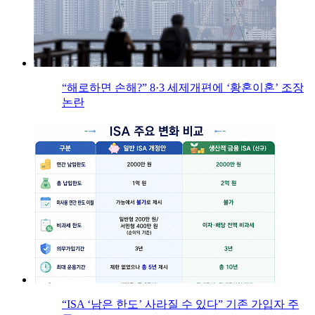
“해로하면 손해?” 8·3 세제개편에 ‘황혼이혼’ 조장
논란
“ISA ‘남은 한도’ 사라질 수 있다” 기존 가입자 주