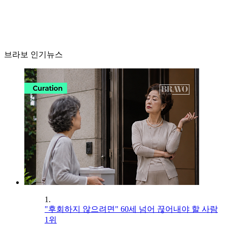
브라보 인기뉴스
1.
"후회하지 않으려면" 60세 넘어 끊어내야 할 사람
1위