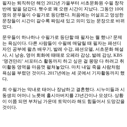
필자는 퇴직하던 해인 2012년 가을부터 서초문화원 수필 창작
반에 발을 담갔다. 햇수로 꽤 오랜 시간이 지났다. 그동안 10여
명의 문우들이 수필가로 등단했다. 처음에는 어설프고 엉성한
문장들이 시간이 갈수록 짜임새 있고 의미 있는 문장으로 바뀌
었다.
문우들이 하나하나 수필가로 등단할 때 필자는 뭘 했나? 문제
는 욕심이다. 다른 사람들이 수필에 매달릴 때 필자는 패션디
자인 공부에 왈츠 배우기, 발레 수강, 패션모델, 서초문화 해설
사, 시 낭송, 영어 회화에 때때로 오페라 감상, 발레 감상, KBS
‘명견만리’ 서포터스 활동까지 하고 싶은 걸 몽땅 다 하려고 취
미활동 영역을 마음껏 펼쳐놓았다. 마치 내일 죽을 사람처럼
욕심을 부렸던 것이다. 2017년에는 세 곳에서 기자활동까지 했
다.
최 수필가는 막내로 태어나 장남하고 결혼했다. 시누이들과 시
동생의 어머니 노릇에 홀시아버지를 23년간이나 모셨다. 상황
이 이쯤 되면 부처님 가운데 토막이라 해도 힘들어서 도망갔을
것이다.