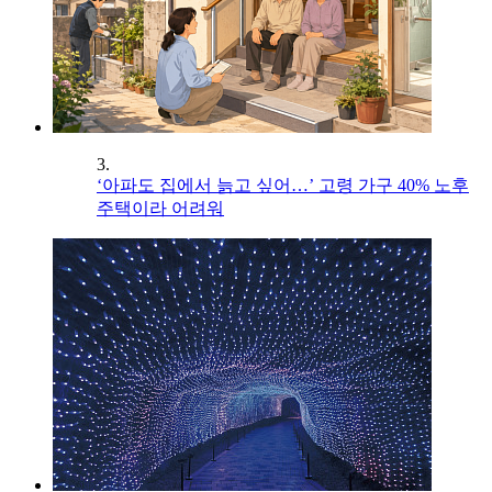
3.
‘아파도 집에서 늙고 싶어…’ 고령 가구 40% 노후
주택이라 어려워