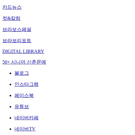
카드뉴스
컷&칼럼
브라보스페셜
브라보리포트
DIGITAL LIBRARY
50+ 시니어 신춘문예
블로그
인스타그램
페이스북
유튜브
네이버카페
네이버TV