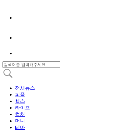
전체뉴스
피플
헬스
라이프
컬처
머니
테마