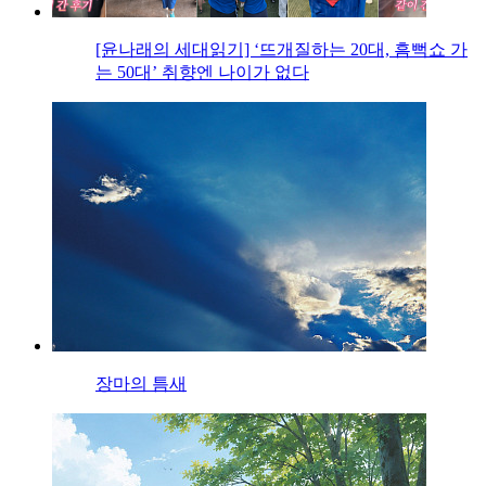
[윤나래의 세대읽기] ‘뜨개질하는 20대, 흠뻑쇼 가
는 50대’ 취향엔 나이가 없다
장마의 틈새