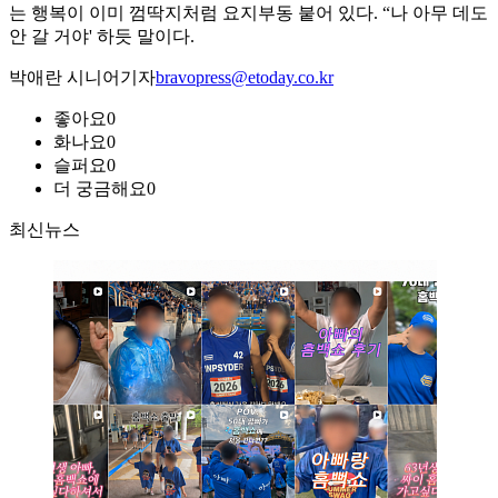
는 행복이 이미 껌딱지처럼 요지부동 붙어 있다. “나 아무 데도
안 갈 거야' 하듯 말이다.
박애란 시니어기자
bravopress@etoday.co.kr
좋아요
0
화나요
0
슬퍼요
0
더 궁금해요
0
최신뉴스