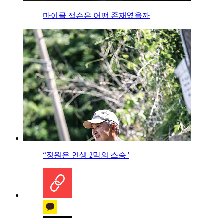
마이클 잭슨은 어떤 존재였을까
“정원은 인생 2막의 스승”