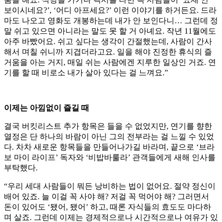
보이시네요?’, ‘어디 아프세요?’ 이런 이야기를 하거든요. 드라
마도 나오고 영화도 개봉하는데 내가 안 보인다니… 그런데 정
말 쉬고 있으면 아니라는 말도 못 할 거 아녜요. 작년 11월에도
아주 바빴어요. 쉬고 싶다는 생각이 간절했는데, 사람이 간사
해서 며칠 쉬니까 지겹더라고요. 일을 해야 진정한 휴식의 즐
거움을 아는 거지, 매일 쉬는 사람에겐 지루한 일상인 거죠. 연
기를 할 때 비로소 내가 살아 있다는 걸 느껴요.”
이제는 아낌없이 즐길 때
결국 버킷리스트 추가 항목은 들을 수 없었지만, 연기를 향한
열정은 단 하나의 바람이 아닌 그의 전부라는 걸 느낄 수 있었
다. 차차 새로운 항목들을 만들어나가길 바라며, 끝으로 ‘브라
보 마이 라이프’ 독자와 ‘비밥바룰라’ 관객들에게 새해 인사를
부탁했다.
“우리 세대 사람들이 뭐든 낭비하는 법이 없어요. 절약 정신이
배어 있죠. 늘 이걸 꼭 사야 해? 저걸 꼭 먹어야 해? 그러면서
돈이 있어도 ‘됐어, 됐어’ 하고, 때론 자식들의 효도도 마다하
며 살죠. 그런데 이제는 경제적으로나 시간적으로나 여유가 있