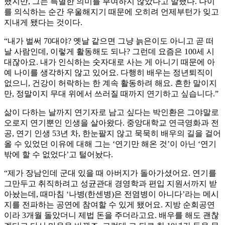
했지만, 그는 특별한 의미를 부여하지 않았다고 말했다. 나이
를 의식하는 순간 우울해지기 때문에 오히려 언제부턴가 잊고
지내게 됐다는 것이다.
“내가 벌써 70대야? 옛날 같으면 그냥 늙은이도 아니고 곧 떠
날 사람인데, 이렇게 활동해도 되나? 그런데 요즘은 100세 시
대잖아요. 내가 인식하는 숫자대로 사는 게 아니기 때문에 아
예 나이를 생각하지 않고 있어요. 다행히 배우는 정년퇴직이
없으니, 건강이 허락하는 한 계속 활동하려 해요. 흔한 말이지
만, 정말이지 무대 위에서 쓰러질 때까지 연기하고 싶습니다.”
삶이 다하는 날까지 연기자로 남고 싶다는 박인환은 그야말로
오로지 연기뿐인 인생을 살아왔다. 중앙대학교 연극영화과 전
공, 연기 인생 53년 차, 한눈팔지 않고 묵묵히 배우의 길을 걸어
올 수 있었던 이유에 대해 그는 ‘연기만 해온 것’이 아닌 ‘연기
밖에 할 수 없었다’고 털어놨다.
“제가 장남인데 군대 있을 때 아버지가 돌아가셨어요. 연기를
그만두고 취직하려고 성균관대 경영학과 편입 지원서까지 받
아놨는데, 때마침 ‘나병(한센병)은 전염병이 아니다’라는 메시
지를 전파하는 공연에 참여할 수 있게 됐어요. 지방 순회공연
이라 3개월 돌았더니 제법 돈을 주더라고요. 배우를 해도 괜찮