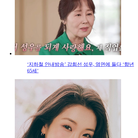
‘지하철 안내방송’ 강희선 성우, 영면에 들다 ‘향년
65세’