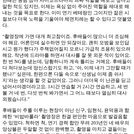
한때는 농담 삼아 사이코드라마의 괴짜 역할을 해보고 싶다고
말한 적도 있지만, 이제는 욕심 없이 주어진 역할을 제대로 해
내는 것을 목표로 한다. 이미 연기 베테랑인 그이지만 젊은 시
절보다 더욱 노력을 기울여야 체면치레는 할 수 있다고 덧붙였
다.
“촬영장에 가면 대개 최고참이죠. 후배들이 많으니 더 조심해
야 해요. 어른인데 실수하면 안 되잖아요. 괜히 모범을 보인답
시고 뭔가 했다가 주책없어질지 모르니 가급적 조용히 있으려
해요. 작년에 드라마를 하면서 대사를 잘 못 외운 적이 있어요.
한 번 NG를 냈는데, 당황하니까 계속 틀리는 거예요. 후배들이
다 쳐다보는데 망신스럽기도 하고, ‘아, 이제 내가 그만할 때가
됐나?’ 싶은데, 한편으론 다들 속으로 ‘선생님 이제 좀 쉬시
지’라는 생각을 할 것 같았어요. 그러니 더더욱 이 난관을 딛고
넘어서야겠더라고요. 1시간 연습할 거 2시간 연습하고, 세 번
볼 거 네 번, 다섯 번씩 봐가면서 그 어느 때보다 열심히 대사
외웠습니다.”
후배들이 주를 이루는 현장이 아닌 신구, 임현식, 윤덕용과 함
께한 ‘비밥바룰라’ 촬영장은 한결 편안한 마음으로 발걸음할
수 있었다. 척하면 척, 연기 경력 합만 무려 203년인 네 배우의
앙상블은 두말할 것 없이 완벽했고, 촬영을 마치고 곁들이는