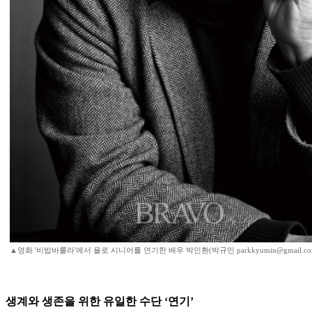
▲영화 '비밥바룰라'에서 욜로 시니어를 연기한 배우 박인환(박규민 parkkyumin@gmail.co
생계와 생존을 위한 유일한 수단 ‘연기’