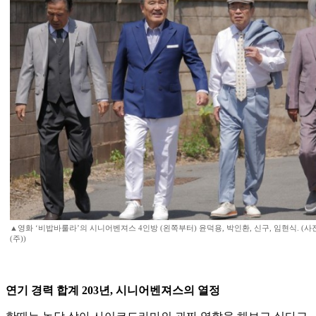
▲영화 ‘비밥바룰라’의 시니어벤져스 4인방 (왼쪽부터) 윤덕용, 박인환, 신구, 임현식. (
(주))
연기 경력 합계 203년, 시니어벤져스의 열정