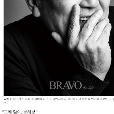
▲배우 박인환은 영화 '비밥바룰라' 시니어벤져스의 정신적리더 영환을 연기했다.(박규민 parkk
om)
“그래 맞아, 브라보!”