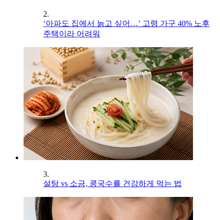
2.
‘아파도 집에서 늙고 싶어…’ 고령 가구 40% 노후
주택이라 어려워
3.
설탕 vs 소금, 콩국수를 건강하게 먹는 법