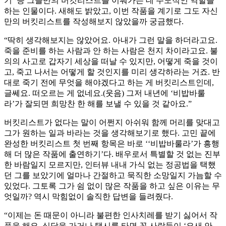
기’ 등 그들만의 버킷리스트를 이뤄가는 데 주도적인 역할을
하는 인물이다. 새해도 밝았고, 이번 작품을 계기로 그도 자신
만의 버킷리스트를 작성해보지 않았을까 궁금했다.
“딱히 생각해보지는 않았어요. 아내가 그런 말을 하더라고요.
죽을 준비를 하는 사람과 안 하는 사람은 천지 차이라고요. 불
의의 사고로 갑자기 세상을 떠날 수 있지만, 어떻게 죽을 것이
고, 죽고 나서는 어떻게 할 것인지를 미리 생각하라는 거죠. 반
대로 죽기 전에 무엇을 해야겠다고 하는 게 버킷리스트인데,
글쎄요. 떠오르는 게 없네요.(웃음) 그저 내년에 ‘비밥바룰
라’가 잘되면 희망찬 한 해를 보낼 수 있을 것 같아요.”
버킷리스트가 없다는 말이 어쩐지 아쉬워 함께 머리를 맞대고
그가 원하는 일과 바라는 것을 생각해보기로 했다. 고민 끝에
완성한 버킷리스트 첫 번째 항목은 바로 ‘‘비밥바룰라’가 흥행
해 더 많은 작품에 출연하기’다. 배우로서 특별할 것 없는 진부
한 바람일지 모르지만, 인터뷰 내내 가식 없는 정공법을 택했
던 그를 보았기에 얼마나 간절하고 묵직한 소망일지 가늠할 수
있었다. 그토록 그가 쉼 없이 많은 작품을 하고 싶은 이유는 무
엇일까? 역시 막힘없이 솔직한 답변을 들려줬다.
“이제는 돈 때문이 아니라 불편한 인사치레를 받기 싫어서 작
품을 해요. 식당을 가거나 택시를 타면 꼭 사람들이 ‘요새 안