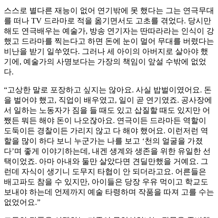
스스로 별다른 재능이 없어 연기밖에 못 했다는 그는 연극무대
를 떠나 TV 드라마로 적을 옮기면서도 고초를 겪었다. 당시만
해도 연극배우는 예술가, 방송 연기자는 딴따라라는 인식이 강
했고 드라마를 찍는다고 하면 돈에 눈이 멀어 무대를 버렸다는
비난을 받기 일쑤였다. 그러나 세 아이의 아버지로 살아야 했
기에, 예술가의 사명보다는 가장의 책임이 앞설 수밖에 없었
다.
“고상한 말로 포장하고 싶지는 않아요. 사실 밥벌이였어요. 돈
을 벌어야 했고, 직업이 배우였고, 일이 곧 연기였죠. 공사장에
서 일하는 노동자가 짐을 들 때도 있고 삽질할 때도 있지만 어
쨌든 뭐든 해야 돈이 나오잖아요. 연극이든 드라마든 역할이
도둑이든 경찰이든 가리지 않고 다 해야 했어요. 이런저런 역
할을 많이 하다 보니 누군가는 나를 보고 ‘천의 얼굴을 가졌
다’며 좋게 이야기하는데, 내겐 생계와 생존을 위한 유일한 선
택이었죠. 아마 아내와 둘만 살았다면 견딜만했을 거예요. 그
런데 자식이 생기니 도무지 타협이 안 되더라고요. 어른들은
배고파도 참을 수 있지만, 아이들은 당장 우유 먹이고 학교도
보내야 하는데 언제까지 예술 타령하며 작품을 따져 고를 수는
없었어요.”