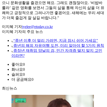
으니 문화생활을 즐겼으면 해요. 그래도 괜찮잖아요. ‘비밥바
룰라’ 같은 영화를 보면서 그들의 삶을 통해 자신의 삶을 더 유
쾌하고 긍정적으로 그려나가면 좋겠어요. 새해에는 우리 세대
가 더욱 즐겁게 잘 살길 바랍니다.”
이지혜 기자
jyelee@etoday.co.kr
이지혜 기자의 주요 뉴스
⌞
“중년 이후 더 멀리 가려면, 지금 잠시 쉬어 가세요”
⌞
중년의 해외 자유여행 도전, 미리 알아야 할 5가지 원칙
⌞
중장년 재취업 양날의 검, 민간 자격증 딸지 말지 고민
이라면?
좋아요
0
화나요
0
슬퍼요
0
더 궁금해요
0
최신뉴스