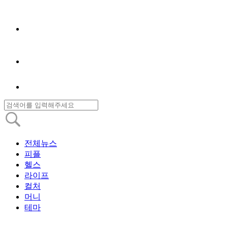
전체뉴스
피플
헬스
라이프
컬처
머니
테마