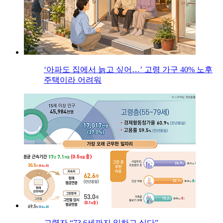
‘아파도 집에서 늙고 싶어…’ 고령 가구 40% 노후
주택이라 어려워
고령자 “73.6세까지 일하고 싶다”