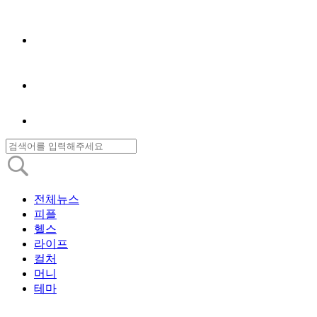
전체뉴스
피플
헬스
라이프
컬처
머니
테마