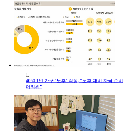
1.
4050 1인 가구 ‘노후’ 걱정, “노후 대비 자금 준비
어려워”