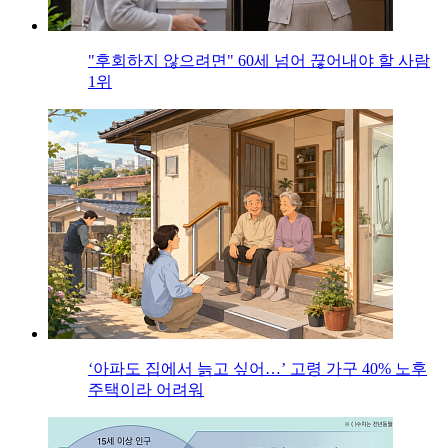
"후회하지 않으려면" 60세 넘어 끊어내야 할 사람
1위
‘아파도 집에서 늙고 싶어…’ 고령 가구 40% 노후
주택이라 어려워