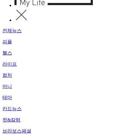
전체뉴스
피플
헬스
라이프
컬처
머니
테마
카드뉴스
컷&칼럼
브라보스페셜