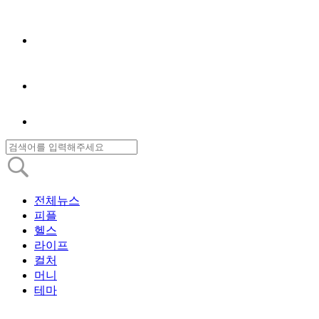
전체뉴스
피플
헬스
라이프
컬처
머니
테마