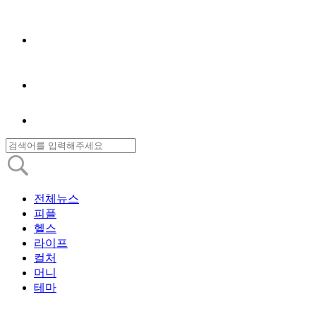
전체뉴스
피플
헬스
라이프
컬처
머니
테마