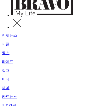
전체뉴스
피플
헬스
라이프
컬처
머니
테마
카드뉴스
컷&칼럼