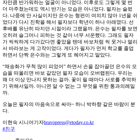
자만큼 반가워하는 얼굴이 아니었다. 이후로도 그렇게 몇 번
더 마주쳤는데도 역시 반기는 모습은 아니었다. 필자는 슬펐
다. 나중에 안 사실이지만 은수는 형편이 여의치 않아 1년을 쉬
었다가 다시 진학을 해서 필자보다 학년이 하나 아래였다. 선
후배를 유난히 따지던 시절이라 그랬을까. 은수는 필자를 보면
오히려 슬그머니 피하는 것 같아 너무 서운했다. 그래도 필자
가 씩씩하게 다가갔다면 좋았을 텐데 바보처럼 씩 웃거나 멀리
서 바라보는 게 고작이었다. 게다가 필자가 먼저 학교를 졸업
하면서 단짝 은수와는 그렇게 또 헤어지고 말았다.
“채송화가 무척 많이 피었어” 하면서 손을 잡아끌던 은수의 모
습을 떠올리면 바보 같았던 필자 모습이 오버랩된다. 우리는
왜 더 이상 만나지 못하는 걸까. 꽃이 필 때마다 서로를 추억하
기 위해서일까. 아니면 알 수 없는 그 무엇을 위한 통과의례일
까.
오늘은 필자의 마음속으로 싸아~ 하니 박하향 같은 바람이 분
다.
이현숙 시니어기자
bravopress@etoday.co.kr
#친구