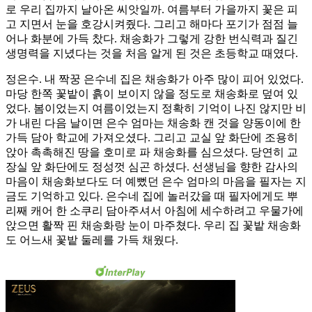
로 우리 집까지 날아온 씨앗일까. 여름부터 가을까지 꽃은 피
고 지면서 눈을 호강시켜줬다. 그리고 해마다 포기가 점점 늘
어나 화분에 가득 찼다. 채송화가 그렇게 강한 번식력과 질긴
생명력을 지녔다는 것을 처음 알게 된 것은 초등학교 때였다.
정은수. 내 짝꿍 은수네 집은 채송화가 아주 많이 피어 있었다.
마당 한쪽 꽃밭이 흙이 보이지 않을 정도로 채송화로 덮여 있
었다. 봄이었는지 여름이었는지 정확히 기억이 나진 않지만 비
가 내린 다음 날이면 은수 엄마는 채송화 캔 것을 양동이에 한
가득 담아 학교에 가져오셨다. 그리고 교실 앞 화단에 조용히
앉아 촉촉해진 땅을 호미로 파 채송화를 심으셨다. 당연히 교
장실 앞 화단에도 정성껏 심곤 하셨다. 선생님을 향한 감사의
마음이 채송화보다도 더 예뻤던 은수 엄마의 마음을 필자는 지
금도 기억하고 있다. 은수네 집에 놀러갔을 때 필자에게도 뿌
리째 캐어 한 소쿠리 담아주셔서 아침에 세수하려고 우물가에
앉으면 활짝 핀 채송화랑 눈이 마주쳤다. 우리 집 꽃밭 채송화
도 어느새 꽃밭 둘레를 가득 채웠다.