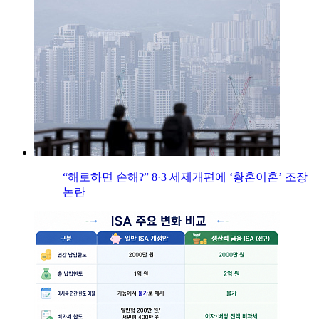
“해로하면 손해?” 8·3 세제개편에 ‘황혼이혼’ 조장
논란