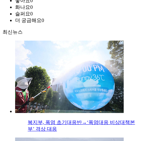
좋아요
0
화나요
0
슬퍼요
0
더 궁금해요
0
최신뉴스
복지부, 폭염 초기대응반→‘폭염대응 비상대책본
부’ 격상 대응