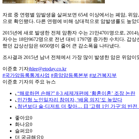
자료 중 연령별 암발생을 살펴보면 65세 이상에서는 폐암, 위암, 
으로 확인됐다. 다른 연령에 비해 상대적으로 암발생률도 높았다
2015년에 새로 발생한 전체 암환자 수는 21만4701명으로, 20
자수는 18만9672명으로 전년 대비 1797명 증가한 수치다. 갑
했던 갑상선암은 6050명이 줄어 큰 감소폭을 나타냈다.
조사결과 2015년 남녀 전체에서 가장 많이 발생한 암은 위암이었
이준호 기자
jhlee@etoday.co.kr
#국가암등록통계사업
#중앙암등록본부
#보건복지부
이준호 기자의 주요 뉴스
⌞
“해로하면 손해?” 8·3 세제개편에 ‘황혼이혼’ 조장 논란
⌞
민간형 노인일자리 참여자, ‘배움 의지’도 높았다
⌞
청년보다 술·디저트 더 찾아… 日 '고령 1인 가구'의 반전
좋아요
0
화나요
0
슬퍼요
0
더 궁금해요
0