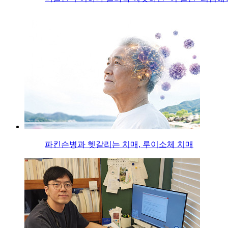
파킨슨병과 헷갈리는 치매, 루이소체 치매