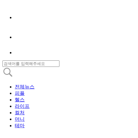
전체뉴스
피플
헬스
라이프
컬처
머니
테마