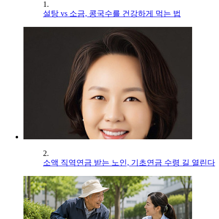
1.
설탕 vs 소금, 콩국수를 건강하게 먹는 법
2.
소액 직역연금 받는 노인, 기초연금 수령 길 열린다