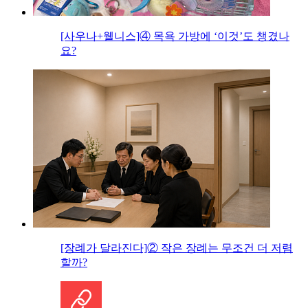
[사우나+웰니스]④ 목욕 가방에 ‘이것’도 챙겼나
요?
[장례가 달라진다]② 작은 장례는 무조건 더 저렴
할까?