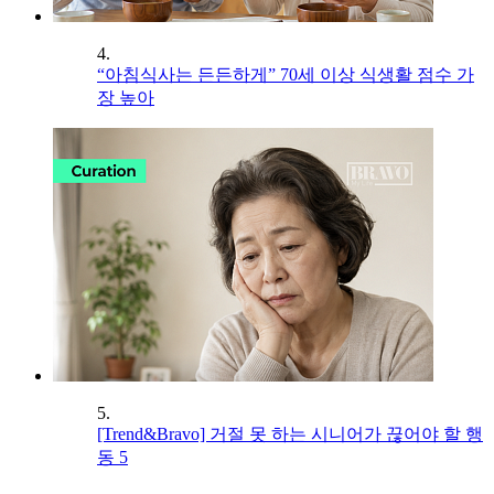
4.
“아침식사는 든든하게” 70세 이상 식생활 점수 가
장 높아
5.
[Trend&Bravo] 거절 못 하는 시니어가 끊어야 할 행
동 5