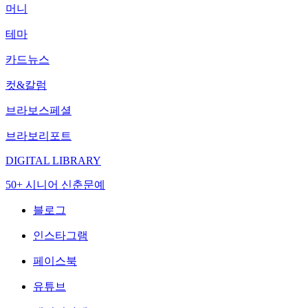
머니
테마
카드뉴스
컷&칼럼
브라보스페셜
브라보리포트
DIGITAL LIBRARY
50+ 시니어 신춘문예
블로그
인스타그램
페이스북
유튜브