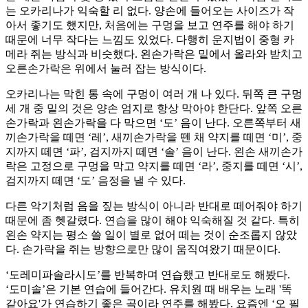
는 오카리나가 익숙할 리 없다. 양손에 들어오는 사이즈가 작
아서 좋기도 했지만, 처음에는 구멍을 보고 연주를 해야 하기
때문에 너무 작다는 느낌도 있었다. 다행히 운지법이 중형 카
메라 쥐는 방식과 비슷했다. 왼손가락은 밑에서 올라와 받치고
오른손가락은 위에서 눌러 잡는 방식이다.
오카리나는 막힌 통 속에 구멍이 여러 개 나 있다. 뒤쪽 큰 구멍
세 개 중 밑의 것은 양손 엄지로 항상 막아야 한단다. 앞쪽 오른
손가락과 왼손가락을 다 막으면 ‘도’ 음이 난다. 오른쪽부터 새
끼손가락을 떼면 ‘레’, 새끼손가락을 뗀 채 약지를 떼면 ‘미’, 중
지까지 떼면 ‘파’, 검지까지 떼면 ‘솔’ 음이 난다. 왼손 새끼손가
락은 고정으로 구멍을 막고 약지를 떼면 ‘라’, 중지를 떼면 ‘시’,
검지까지 떼면 ‘도’ 음정을 낼 수 있다.
다른 악기처럼 음을 짚는 방식이 아니라 반대로 떼어줘야 하기
때문에 좀 헷갈렸다. 연습을 많이 해야 익숙해질 것 같다. 특히
왼손 약지는 평소 쓸 일이 별로 없어 떼는 것이 순조롭지 않았
다. 손가락을 쥐는 방향으로만 많이 움직여왔기 때문이다.
‘도레미파솔라시도’를 반복하며 연습했고 반대로도 해봤다.
‘도미솔’은 기본 연습에 들어간다. 유치원 때 배우는 노래 '똑
같아요'가 연습하기 좋은 곡이라 연주를 해봤다. 요즘엔 ‘오 필