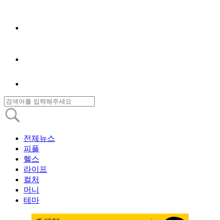
전체뉴스
피플
헬스
라이프
컬처
머니
테마