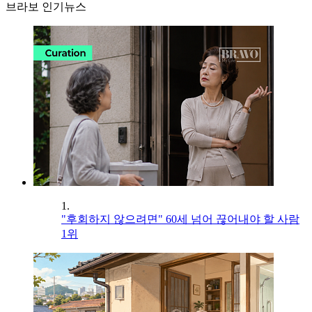
브라보 인기뉴스
1.
"후회하지 않으려면" 60세 넘어 끊어내야 할 사람
1위