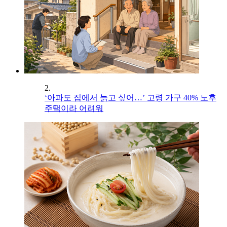
2.
‘아파도 집에서 늙고 싶어…’ 고령 가구 40% 노후
주택이라 어려워