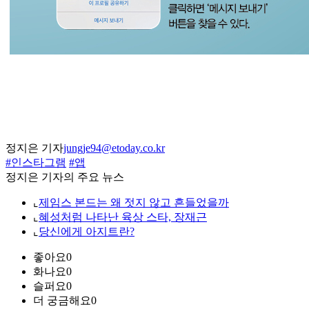
정지은 기자
jungje94@etoday.co.kr
#인스타그램
#앱
정지은 기자의 주요 뉴스
⌞
제임스 본드는 왜 젓지 않고 흔들었을까
⌞
혜성처럼 나타난 육상 스타, 장재근
⌞
당신에게 아지트란?
좋아요
0
화나요
0
슬퍼요
0
더 궁금해요
0