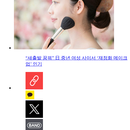
“새출발 꿈꿔” 日 중년 여성 사이서 ‘재점화 메이크
업’ 인기