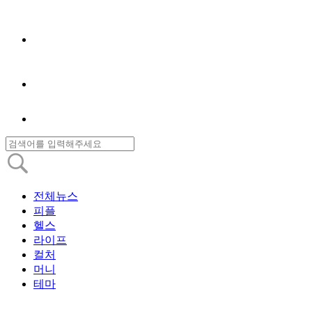
전체뉴스
피플
헬스
라이프
컬처
머니
테마