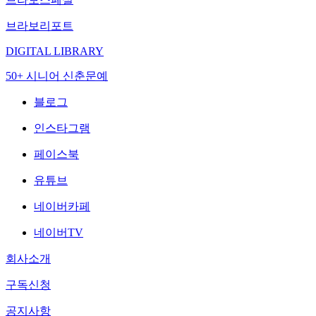
브라보리포트
DIGITAL LIBRARY
50+ 시니어 신춘문예
블로그
인스타그램
페이스북
유튜브
네이버카페
네이버TV
회사소개
구독신청
공지사항