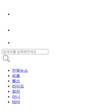
전체뉴스
피플
헬스
라이프
컬처
머니
테마