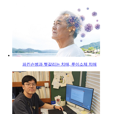
파킨슨병과 헷갈리는 치매, 루이소체 치매