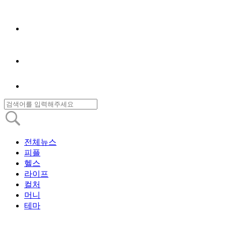
전체뉴스
피플
헬스
라이프
컬처
머니
테마