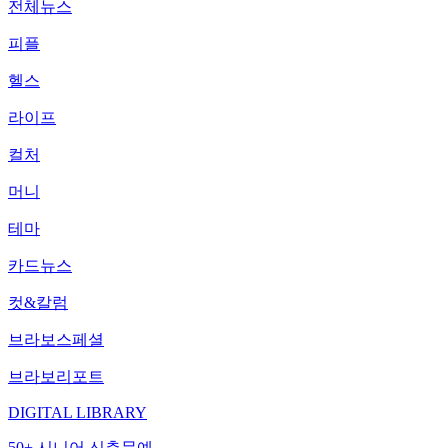
전체뉴스
피플
헬스
라이프
컬처
머니
테마
카드뉴스
컷&칼럼
브라보스페셜
브라보리포트
DIGITAL LIBRARY
50+ 시니어 신춘문예