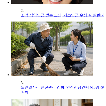
2.
소액 직역연금 받는 노인, 기초연금 수령 길 열린다
3.
노인일자리 안전관리 강화, 안전전담인력 613명 첫
배치