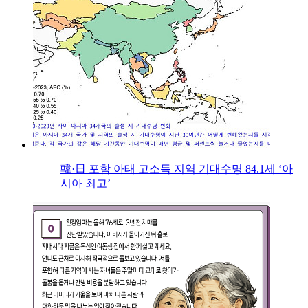
韓·日 포함 아태 고소득 지역 기대수명 84.1세 ‘아
시아 최고’