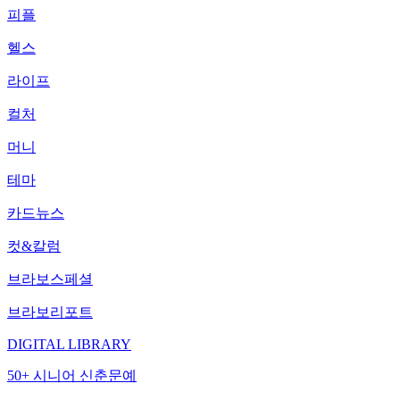
피플
헬스
라이프
컬처
머니
테마
카드뉴스
컷&칼럼
브라보스페셜
브라보리포트
DIGITAL LIBRARY
50+ 시니어 신춘문예