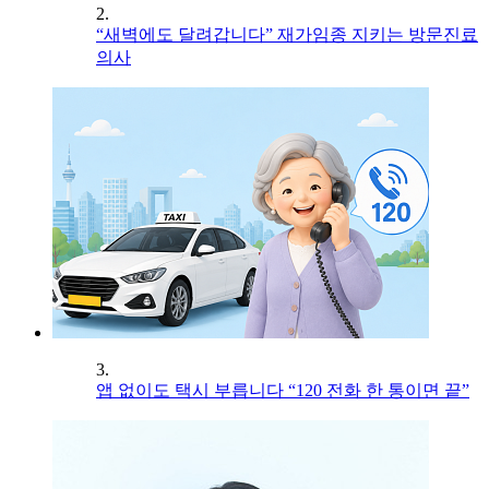
2.
“새벽에도 달려갑니다” 재가임종 지키는 방문진료
의사
3.
앱 없이도 택시 부릅니다 “120 전화 한 통이면 끝”