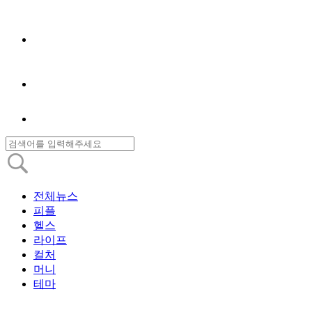
전체뉴스
피플
헬스
라이프
컬처
머니
테마