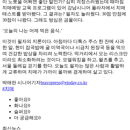
이 노릇을 어쩌면 좋단 말인가? 심히 걱정스러웠는데 때마침
치매예방 교육 프로그램이 있어 강남시니어 플라자에서 치매
테스트를 받아봤다. 그 결과는? 필자도 놀라웠다. 30점 만점에
30점이 나왔다. 그래도 방심은 금물이다.
‘오늘의 나는 어제 먹은 음식.’
이것이 필자의 지론이다. 아침마다 디톡스 주스 한 잔에 사과
한 알, 현미 잡곡밥에 굴 미역국이나 시금치 된장국 등을 먹으
며 건강한 밥상을 차리려 노력한다. 먹거리에서 오는 리스크만
이라도 최소화하려는 것이다. 모델워킹을 하고, 왈츠를 추고,
서울 둘레길 걷기를 한다. 오늘도 필자는 많은 사람과 활발하
게 교류하며 치매가 가까이 올까봐 경계하며 살고 있다.
박애란 시니어기자
bravopress@etoday.co.kr
#치매
좋아요
0
화나요
0
슬퍼요
0
더 궁금해요
0
최신뉴스