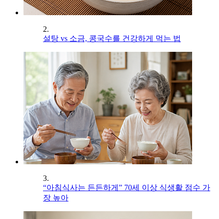
2.
설탕 vs 소금, 콩국수를 건강하게 먹는 법
3.
“아침식사는 든든하게” 70세 이상 식생활 점수 가
장 높아