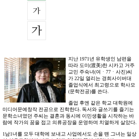
지난 1971년 유학생인 남편을
따라 도미(渡美)한 시카고 거주
교민 주숙녀(여ㆍ77ㆍ사진)씨
가 22일 열리는 경희사이버대
졸업식에서 최고령으로 학사모
(문학전공)를 쓴다.
졸업 후엔 같은 학교 대학원에
미디어문예창작 전공으로 진학한다. 독서와 글쓰기를 즐기는
문학소녀였던 주씨는 결혼과 동시에 이민생활을 시작하는 바
람에 작가의 꿈을 접고 의류공장을 운영하며 치열하게 살았다.
1남1녀를 모두 대학에 보내고 사업에서도 손을 뗀 그녀는 일상