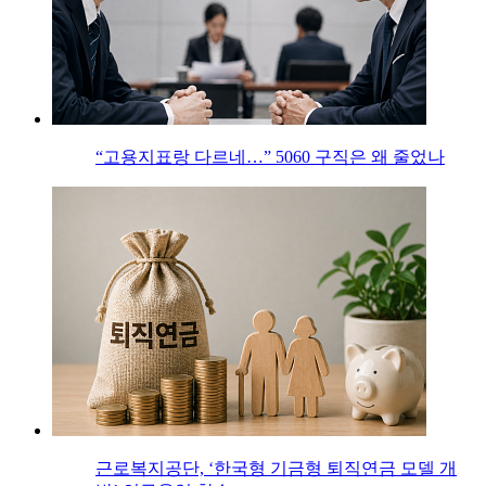
“고용지표랑 다르네…” 5060 구직은 왜 줄었나
근로복지공단, ‘한국형 기금형 퇴직연금 모델 개