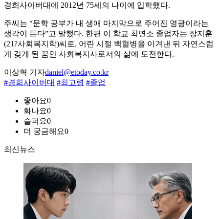
경희사이버대에 2012년 75세의 나이에 입학했다.
주씨는 “문학 공부가 내 생애 마지막으로 주어진 영광이라는
생각이 든다”고 말했다. 한편 이 학교 최연소 졸업자는 장지훈
(21?사회복지학)씨로, 어린 시절 백혈병을 이겨낸 뒤 자연스럽
게 갖게 된 꿈인 사회복지사로서의 삶에 도전한다.
이상혁 기자
daniel@etoday.co.kr
#경희사이버대
#최고령
#졸업
좋아요
0
화나요
0
슬퍼요
0
더 궁금해요
0
최신뉴스