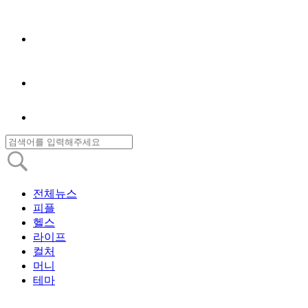
전체뉴스
피플
헬스
라이프
컬처
머니
테마