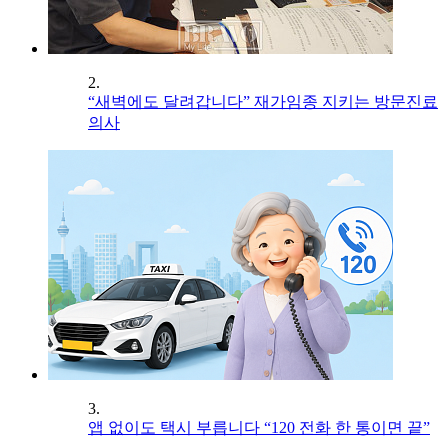
2.
“새벽에도 달려갑니다” 재가임종 지키는 방문진료
의사
3.
앱 없이도 택시 부릅니다 “120 전화 한 통이면 끝”