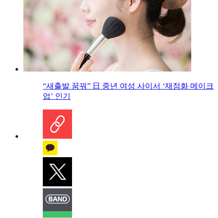
“새출발 꿈꿔” 日 중년 여성 사이서 ‘재점화 메이크
업’ 인기