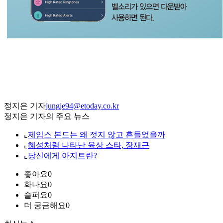
정지은 기자
jungje94@etoday.co.kr
정지은 기자의 주요 뉴스
⌞
제임스 본드는 왜 젓지 않고 흔들었을까
⌞
혜성처럼 나타난 육상 스타, 장재근
⌞
당신에게 아지트란?
좋아요
0
화나요
0
슬퍼요
0
더 궁금해요
0