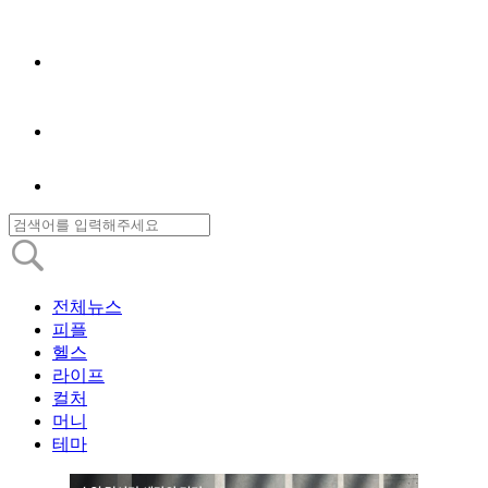
전체뉴스
피플
헬스
라이프
컬처
머니
테마