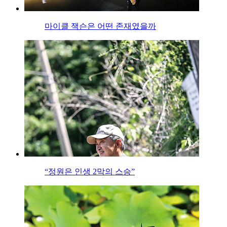
마이클 잭슨은 어떤 존재였을까
“정원은 인생 2막의 스승”