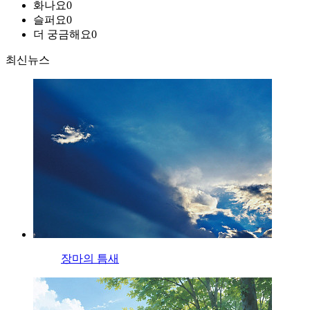
화나요
0
슬퍼요
0
더 궁금해요
0
최신뉴스
장마의 틈새