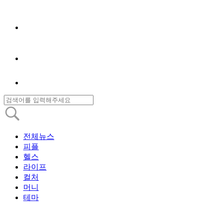
전체뉴스
피플
헬스
라이프
컬처
머니
테마